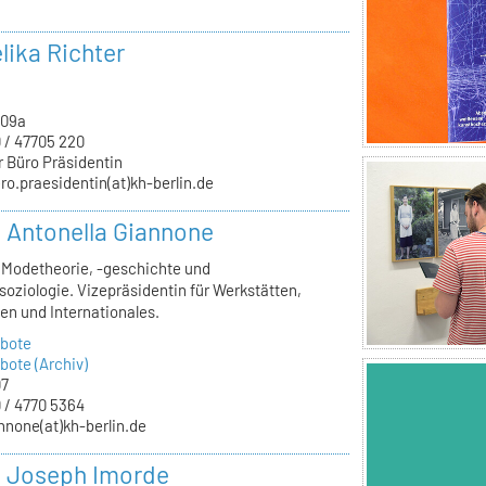
lika Richter
.09a
 / 47705 220
r Büro Präsidentin
ro.praesidentin(at)kh-berlin.de
r. Antonella Giannone
, Modetheorie, -geschichte und
oziologie. Vizepräsidentin für Werkstätten,
en und Internationales.
bote
ote (Archiv)
07
 / 4770 5364
nnone(at)kh-berlin.de
r. Joseph Imorde