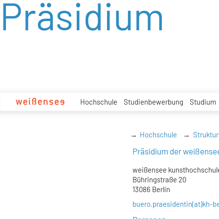
Präsidium
zum
Inhalt
Hochschule
Studienbewerbung
Studium
Hochschule
Struktur
Präsidium der weißense
weißensee kunsthochschule
Bühringstraße 20
13086 Berlin
buero.praesidentin(at)kh-be