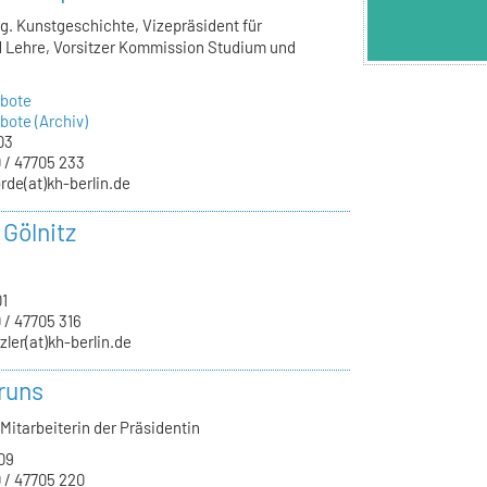
lg. Kunstgeschichte, Vizepräsident für
 Lehre, Vorsitzer Kommission Studium und
bote
ote (Archiv)
03
 / 47705 233
rde(at)kh-berlin.de
 Gölnitz
01
 / 47705 316
zler(at)kh-berlin.de
runs
Mitarbeiterin der Präsidentin
09
 / 47705 220