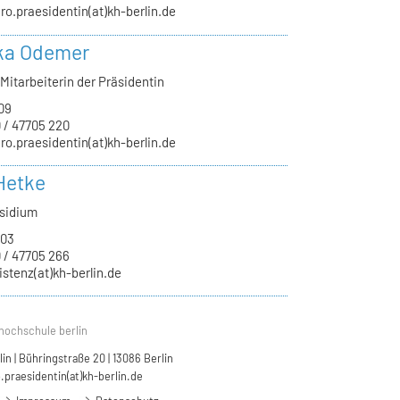
ro.praesidentin(at)kh-berlin.de
ka Odemer
Mitarbeiterin der Präsidentin
09
 / 47705 220
ro.praesidentin(at)kh-berlin.de
Hetke
äsidium
.03
 / 47705 266
istenz(at)kh-berlin.de
hochschule berlin
n | Bühringstraße 20 | 13086 Berlin
.praesidentin(at)kh-berlin.de