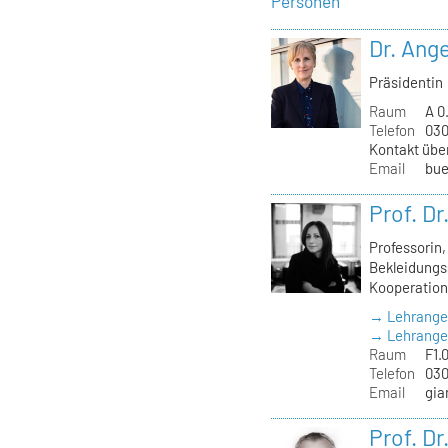
Personen
Dr. Ange
Präsidentin
Raum
A 0
Telefon
030
Kontakt übe
Email
bue
Prof. D
Professorin
Bekleidungss
Kooperation
→ Lehrange
→ Lehrangeb
Raum
F1.
Telefon
030
Email
gia
Prof. D