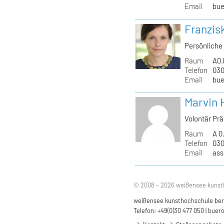
Email
bue
Franzis
Persönliche 
Raum
A0.
Telefon
030
Email
bue
Marvin 
Volontär Pr
Raum
A 0
Telefon
030
Email
ass
© 2008 – 2026 weißensee kunst
weißensee kunsthochschule berli
Telefon: +49(0)30 477 050 |
buero