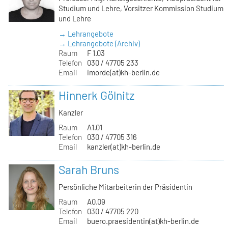
Studium und Lehre, Vorsitzer Kommission Studium
und Lehre
→ Lehrangebote
→ Lehrangebote (Archiv)
Raum
F 1.03
Telefon
030 / 47705 233
Email
imorde(at)kh-berlin.de
Hinnerk Gölnitz
Kanzler
Raum
A1.01
Telefon
030 / 47705 316
Email
kanzler(at)kh-berlin.de
Sarah Bruns
Persönliche Mitarbeiterin der Präsidentin
Raum
A0.09
Telefon
030 / 47705 220
Email
buero.praesidentin(at)kh-berlin.de