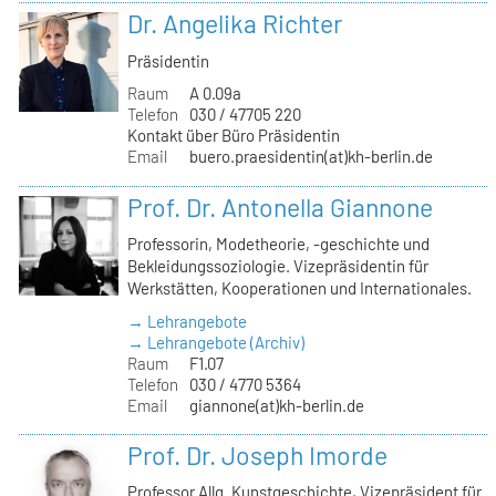
Dr. Angelika Richter
Präsidentin
Raum
A 0.09a
Telefon
030 / 47705 220
Kontakt über Büro Präsidentin
Email
buero.praesidentin(at)kh-berlin.de
Prof. Dr. Antonella Giannone
Professorin, Modetheorie, -geschichte und
Bekleidungssoziologie. Vizepräsidentin für
Werkstätten, Kooperationen und Internationales.
→ Lehrangebote
→ Lehrangebote (Archiv)
Raum
F1.07
Telefon
030 / 4770 5364
Email
giannone(at)kh-berlin.de
Prof. Dr. Joseph Imorde
Professor Allg. Kunstgeschichte, Vizepräsident für