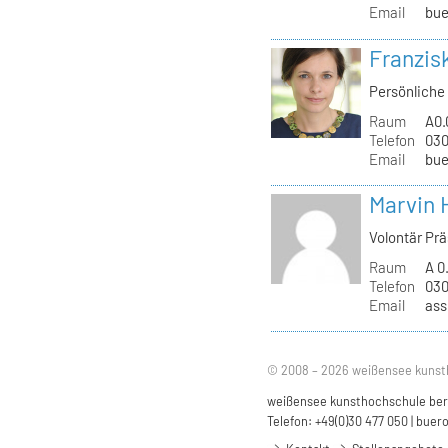
Email
bue
Franzis
Persönliche 
Raum
A0.
Telefon
030
Email
bue
Marvin 
Volontär Pr
Raum
A 0
Telefon
030
Email
ass
© 2008 – 2026 weißensee kunst
weißensee kunsthochschule berli
Telefon: +49(0)30 477 050 |
buero