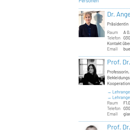
Personen
Dr. Ange
Präsidentin
Raum
A 0
Telefon
030
Kontakt übe
Email
bue
Prof. D
Professorin
Bekleidungss
Kooperation
→ Lehrange
→ Lehrangeb
Raum
F1.
Telefon
030
Email
gia
Prof. D