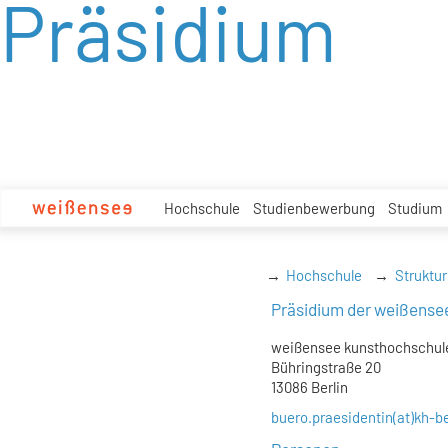
Präsidium
zum
Inhalt
Hochschule
Studienbewerbung
Studium
Hochschule
Struktur
Präsidium der weißense
weißensee kunsthochschule
Bühringstraße 20
13086 Berlin
buero.praesidentin(at)kh-be