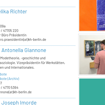
lika Richter
.09a
 / 47705 220
r Büro Präsidentin
ro.praesidentin(at)kh-berlin.de
r. Antonella Giannone
, Modetheorie, -geschichte und
oziologie. Vizepräsidentin für Werkstätten,
en und Internationales.
bote
ote (Archiv)
07
 / 4770 5364
nnone(at)kh-berlin.de
r. Joseph Imorde