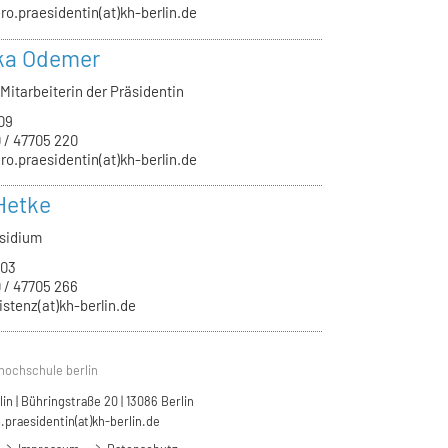
ro.praesidentin(at)kh-berlin.de
ka Odemer
Mitarbeiterin der Präsidentin
09
 / 47705 220
ro.praesidentin(at)kh-berlin.de
Hetke
äsidium
.03
 / 47705 266
istenz(at)kh-berlin.de
hochschule berlin
n | Bühringstraße 20 | 13086 Berlin
.praesidentin(at)kh-berlin.de