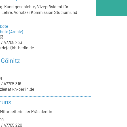
lg. Kunstgeschichte, Vizepräsident für
 Lehre, Vorsitzer Kommission Studium und
bote
ote (Archiv)
03
 / 47705 233
rde(at)kh-berlin.de
 Gölnitz
01
 / 47705 316
zler(at)kh-berlin.de
runs
Mitarbeiterin der Präsidentin
09
 / 47705 220