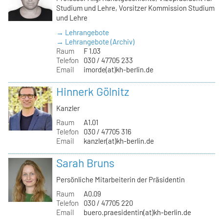
Studium und Lehre, Vorsitzer Kommission Studium
und Lehre
→ Lehrangebote
→ Lehrangebote (Archiv)
Raum
F 1.03
Telefon
030 / 47705 233
Email
imorde(at)kh-berlin.de
Hinnerk Gölnitz
Kanzler
Raum
A1.01
Telefon
030 / 47705 316
Email
kanzler(at)kh-berlin.de
Sarah Bruns
Persönliche Mitarbeiterin der Präsidentin
Raum
A0.09
Telefon
030 / 47705 220
Email
buero.praesidentin(at)kh-berlin.de