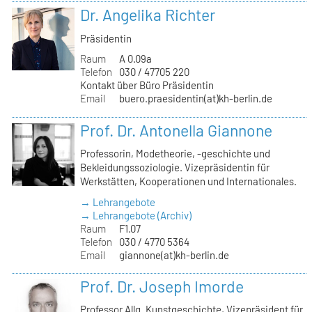
Dr. Angelika Richter
Präsidentin
Raum
A 0.09a
Telefon
030 / 47705 220
Kontakt über Büro Präsidentin
Email
buero.praesidentin(at)kh-berlin.de
Prof. Dr. Antonella Giannone
Professorin, Modetheorie, -geschichte und
Bekleidungssoziologie. Vizepräsidentin für
Werkstätten, Kooperationen und Internationales.
→ Lehrangebote
→ Lehrangebote (Archiv)
Raum
F1.07
Telefon
030 / 4770 5364
Email
giannone(at)kh-berlin.de
Prof. Dr. Joseph Imorde
Professor Allg. Kunstgeschichte, Vizepräsident für