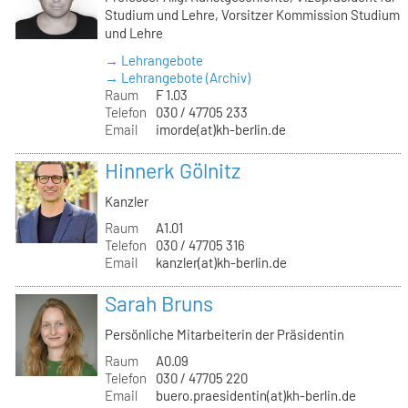
Studium und Lehre, Vorsitzer Kommission Studium
und Lehre
→ Lehrangebote
→ Lehrangebote (Archiv)
Raum
F 1.03
Telefon
030 / 47705 233
Email
imorde(at)kh-berlin.de
Hinnerk Gölnitz
Kanzler
Raum
A1.01
Telefon
030 / 47705 316
Email
kanzler(at)kh-berlin.de
Sarah Bruns
Persönliche Mitarbeiterin der Präsidentin
Raum
A0.09
Telefon
030 / 47705 220
Email
buero.praesidentin(at)kh-berlin.de