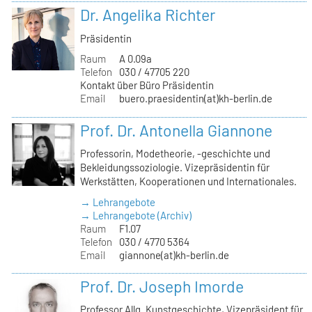
Dr. Angelika Richter
Präsidentin
Raum
A 0.09a
Telefon
030 / 47705 220
Kontakt über Büro Präsidentin
Email
buero.praesidentin(at)kh-berlin.de
Prof. Dr. Antonella Giannone
Professorin, Modetheorie, -geschichte und
Bekleidungssoziologie. Vizepräsidentin für
Werkstätten, Kooperationen und Internationales.
→ Lehrangebote
→ Lehrangebote (Archiv)
Raum
F1.07
Telefon
030 / 4770 5364
Email
giannone(at)kh-berlin.de
Prof. Dr. Joseph Imorde
Professor Allg. Kunstgeschichte, Vizepräsident für