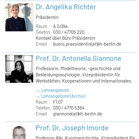
Dr. Angelika Richter
Präsidentin
Raum
A 0.09a
Telefon
030 / 47705 220
Kontakt über Büro Präsidentin
Email
buero.praesidentin(at)kh-berlin.de
Prof. Dr. Antonella Giannone
Professorin, Modetheorie, -geschichte und
Bekleidungssoziologie. Vizepräsidentin für
Werkstätten, Kooperationen und Internationales.
→ Lehrangebote
→ Lehrangebote (Archiv)
Raum
F1.07
Telefon
030 / 4770 5364
Email
giannone(at)kh-berlin.de
Prof. Dr. Joseph Imorde
Professor Allg. Kunstgeschichte, Vizepräsident für