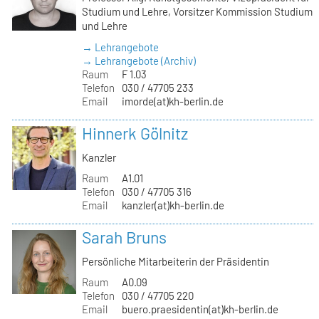
Studium und Lehre, Vorsitzer Kommission Studium
und Lehre
→ Lehrangebote
→ Lehrangebote (Archiv)
Raum
F 1.03
Telefon
030 / 47705 233
Email
imorde(at)kh-berlin.de
Hinnerk Gölnitz
Kanzler
Raum
A1.01
Telefon
030 / 47705 316
Email
kanzler(at)kh-berlin.de
Sarah Bruns
Persönliche Mitarbeiterin der Präsidentin
Raum
A0.09
Telefon
030 / 47705 220
Email
buero.praesidentin(at)kh-berlin.de