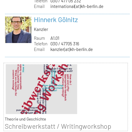
Telefon
030 / 477 05 232
Email
international(at)kh-berlin.de
Hinnerk Gölnitz
Kanzler
Raum
A1.01
Telefon
030 / 47705 316
Email
kanzler(at)kh-berlin.de
Theorie und Geschichte
Schreibwerkstatt / Writingworkshop