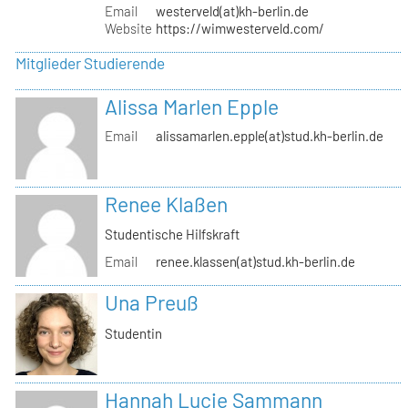
Email
westerveld(at)kh-berlin.de
Website
https://wimwesterveld.com/
Mitglieder Studierende
Alissa Marlen Epple
Email
alissamarlen.epple(at)stud.kh-berlin.de
Renee Klaßen
Studentische Hilfskraft
Email
renee.klassen(at)stud.kh-berlin.de
Una Preuß
Studentin
Hannah Lucie Sammann