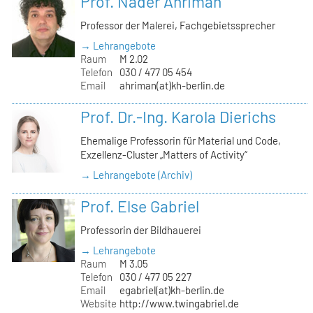
Prof. Nader Ahriman
Professor der Malerei, Fachgebietssprecher
→ Lehrangebote
Raum
M 2.02
Telefon
030 / 477 05 454
Email
ahriman(at)kh-berlin.de
Prof. Dr.-Ing. Karola Dierichs
Ehemalige Professorin für Material und Code,
Exzellenz-Cluster „Matters of Activity“
→ Lehrangebote (Archiv)
Prof. Else Gabriel
Professorin der Bildhauerei
→ Lehrangebote
Raum
M 3.05
Telefon
030 / 477 05 227
Email
egabriel(at)kh-berlin.de
Website
http://www.twingabriel.de