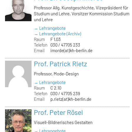
Professor Allg. Kunstgeschichte, Vizepräsident für
Studium und Lehre, Vorsitzer Kommission Studium
und Lehre
→ Lehrangebote
→ Lehrangebote (Archiv)
Raum
F 1.03
Telefon
030 / 47705 233
Email
imorde(at)kh-berlin.de
Prof. Patrick Rietz
Professor, Mode-Design
→ Lehrangebote
Raum
C 2.10
Telefon
030 / 47705 239
Email
p.rietz(at)kh-berlin.de
Prof. Peter Rösel
Visuell-Bildnerisches Gestalten
→ Lehrangebote