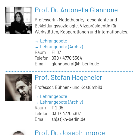
Prof. Dr. Antonella Giannone
Professorin, Modetheorie, -geschichte und
Bekleidungssoziologie. Vizepräsidentin für
Werkstätten, Kooperationen und Internationales.
→ Lehrangebote
→ Lehrangebote (Archiv)
Raum
F1.07
Telefon
030 / 4770 5364
Email
giannone(at)kh-berlin.de
Prof. Stefan Hageneier
Professor, Bühnen- und Kostümbild
→ Lehrangebote
→ Lehrangebote (Archiv)
Raum
T 2.05
Telefon
030 / 47705307
Email
sh(at)kh-berlin.de
Prof. Dr. Joseph Imorde