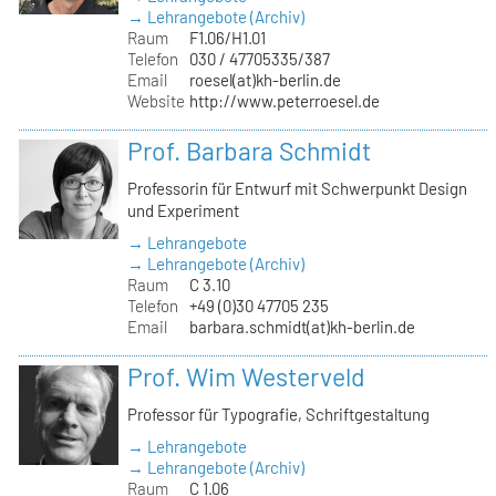
→ Lehrangebote (Archiv)
Raum
F1.06/H1.01
Telefon
030 / 47705335/387
Email
roesel(at)kh-berlin.de
Website
http://www.peterroesel.de
Prof. Barbara Schmidt
Professorin für Entwurf mit Schwerpunkt Design
und Experiment
→ Lehrangebote
→ Lehrangebote (Archiv)
Raum
C 3.10
Telefon
+49 (0)30 47705 235
Email
barbara.schmidt(at)kh-berlin.de
Prof. Wim Westerveld
Professor für Typografie, Schriftgestaltung
→ Lehrangebote
→ Lehrangebote (Archiv)
Raum
C 1.06