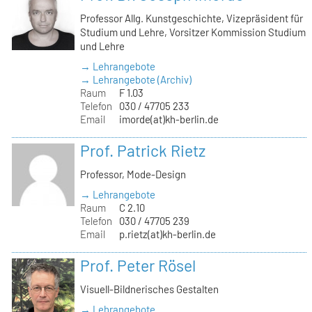
Professor Allg. Kunstgeschichte, Vizepräsident für
Studium und Lehre, Vorsitzer Kommission Studium
und Lehre
→ Lehrangebote
→ Lehrangebote (Archiv)
Raum
F 1.03
Telefon
030 / 47705 233
Email
imorde(at)kh-berlin.de
Prof. Patrick Rietz
Professor, Mode-Design
→ Lehrangebote
Raum
C 2.10
Telefon
030 / 47705 239
Email
p.rietz(at)kh-berlin.de
Prof. Peter Rösel
Visuell-Bildnerisches Gestalten
→ Lehrangebote