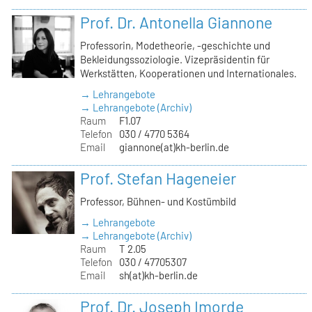
Prof. Dr. Antonella Giannone
Professorin, Modetheorie, -geschichte und
Bekleidungssoziologie. Vizepräsidentin für
Werkstätten, Kooperationen und Internationales.
→ Lehrangebote
→ Lehrangebote (Archiv)
Raum
F1.07
Telefon
030 / 4770 5364
Email
giannone(at)kh-berlin.de
Prof. Stefan Hageneier
Professor, Bühnen- und Kostümbild
→ Lehrangebote
→ Lehrangebote (Archiv)
Raum
T 2.05
Telefon
030 / 47705307
Email
sh(at)kh-berlin.de
Prof. Dr. Joseph Imorde