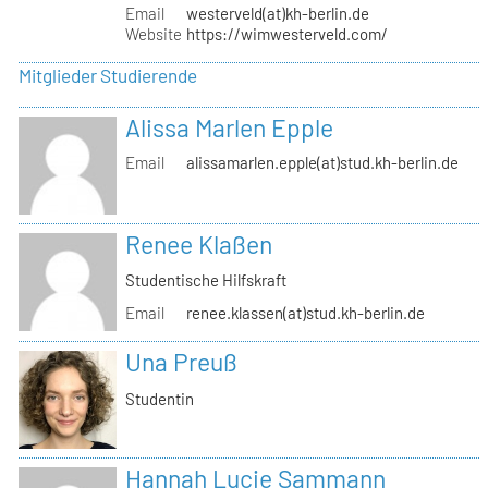
Email
westerveld(at)kh-berlin.de
Website
https://wimwesterveld.com/
Mitglieder Studierende
Alissa Marlen Epple
Email
alissamarlen.epple(at)stud.kh-berlin.de
Renee Klaßen
Studentische Hilfskraft
Email
renee.klassen(at)stud.kh-berlin.de
Una Preuß
Studentin
Hannah Lucie Sammann