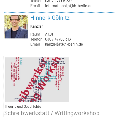
Telefon
030 / 477 05 232
Email
international(at)kh-berlin.de
Hinnerk Gölnitz
Kanzler
Raum
A1.01
Telefon
030 / 47705 316
Email
kanzler(at)kh-berlin.de
Theorie und Geschichte
Schreibwerkstatt / Writingworkshop