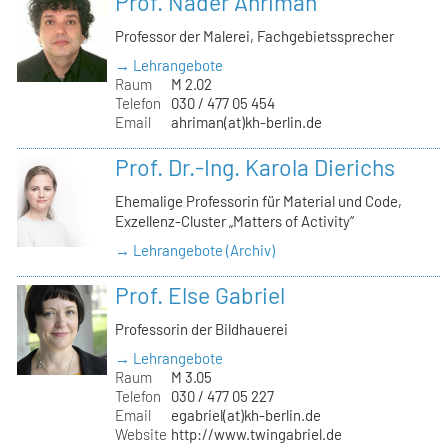
Prof. Nader Ahriman
Professor der Malerei, Fachgebietssprecher
→ Lehrangebote
Raum
M 2.02
Telefon
030 / 477 05 454
Email
ahriman(at)kh-berlin.de
Prof. Dr.-Ing. Karola Dierichs
Ehemalige Professorin für Material und Code,
Exzellenz-Cluster „Matters of Activity“
→ Lehrangebote (Archiv)
Prof. Else Gabriel
Professorin der Bildhauerei
→ Lehrangebote
Raum
M 3.05
Telefon
030 / 477 05 227
Email
egabriel(at)kh-berlin.de
Website
http://www.twingabriel.de