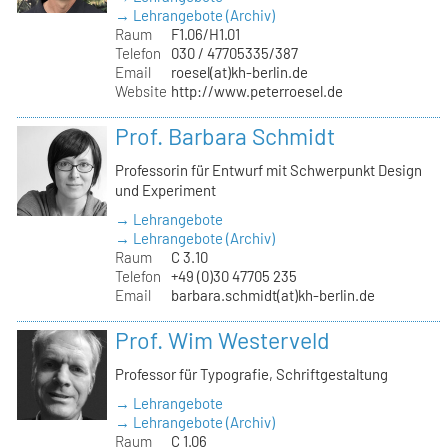
→ Lehrangebote (Archiv)
Raum
F1.06/H1.01
Telefon
030 / 47705335/387
Email
roesel(at)kh-berlin.de
Website
http://www.peterroesel.de
Prof. Barbara Schmidt
Professorin für Entwurf mit Schwerpunkt Design
und Experiment
→ Lehrangebote
→ Lehrangebote (Archiv)
Raum
C 3.10
Telefon
+49 (0)30 47705 235
Email
barbara.schmidt(at)kh-berlin.de
Prof. Wim Westerveld
Professor für Typografie, Schriftgestaltung
→ Lehrangebote
→ Lehrangebote (Archiv)
Raum
C 1.06