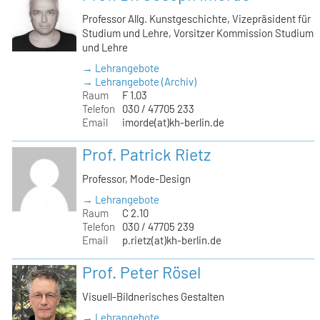
Professor Allg. Kunstgeschichte, Vizepräsident für
Studium und Lehre, Vorsitzer Kommission Studium
und Lehre
→ Lehrangebote
→ Lehrangebote (Archiv)
Raum
F 1.03
Telefon
030 / 47705 233
Email
imorde(at)kh-berlin.de
Prof. Patrick Rietz
Professor, Mode-Design
→ Lehrangebote
Raum
C 2.10
Telefon
030 / 47705 239
Email
p.rietz(at)kh-berlin.de
Prof. Peter Rösel
Visuell-Bildnerisches Gestalten
→ Lehrangebote