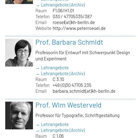
→ Lehrangebote (Archiv)
Raum
F1.06/H1.01
Telefon
030 / 47705335/387
Email
roesel(at)kh-berlin.de
Website
http://www.peterroesel.de
Prof. Barbara Schmidt
Professorin für Entwurf mit Schwerpunkt Design
und Experiment
→ Lehrangebote
→ Lehrangebote (Archiv)
Raum
C 3.10
Telefon
+49 (0)30 47705 235
Email
barbara.schmidt(at)kh-berlin.de
Prof. Wim Westerveld
Professor für Typografie, Schriftgestaltung
→ Lehrangebote
→ Lehrangebote (Archiv)
Raum
C 1.06