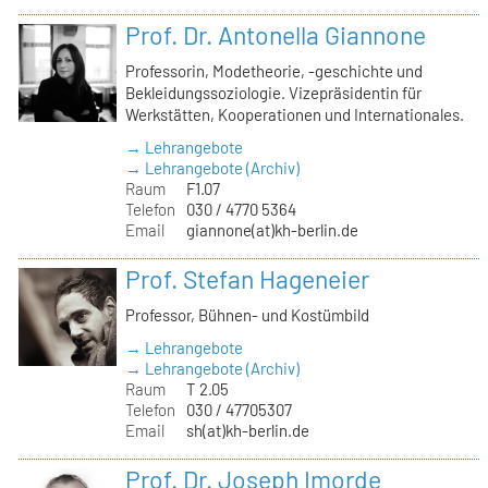
Prof. Dr. Antonella Giannone
Professorin, Modetheorie, -geschichte und
Bekleidungssoziologie. Vizepräsidentin für
Werkstätten, Kooperationen und Internationales.
→ Lehrangebote
→ Lehrangebote (Archiv)
Raum
F1.07
Telefon
030 / 4770 5364
Email
giannone(at)kh-berlin.de
Prof. Stefan Hageneier
Professor, Bühnen- und Kostümbild
→ Lehrangebote
→ Lehrangebote (Archiv)
Raum
T 2.05
Telefon
030 / 47705307
Email
sh(at)kh-berlin.de
Prof. Dr. Joseph Imorde