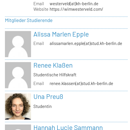
Email
westerveld(at)kh-berlin.de
Website
https://wimwesterveld.com/
Mitglieder Studierende
Alissa Marlen Epple
Email
alissamarlen.epple(at)stud.kh-berlin.de
Renee Klaßen
Studentische Hilfskraft
Email
renee.klassen(at)stud.kh-berlin.de
Una Preuß
Studentin
Hannah Lucie Sammann