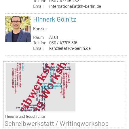
Telefon
030 / 477 05 232
Email
international(at)kh-berlin.de
Hinnerk Gölnitz
Kanzler
Raum
A1.01
Telefon
030 / 47705 316
Email
kanzler(at)kh-berlin.de
Theorie und Geschichte
Schreibwerkstatt / Writingworkshop