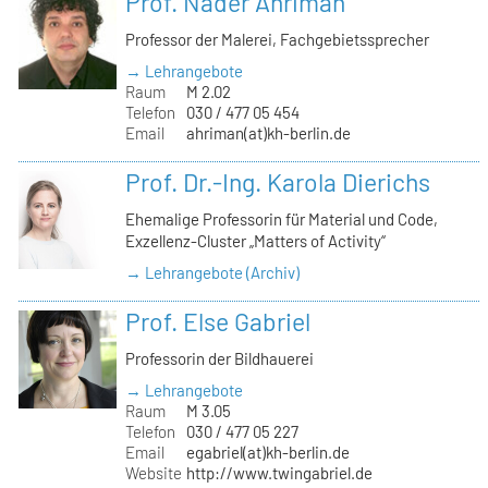
Prof. Nader Ahriman
Professor der Malerei, Fachgebietssprecher
→ Lehrangebote
Raum
M 2.02
Telefon
030 / 477 05 454
Email
ahriman(at)kh-berlin.de
Prof. Dr.-Ing. Karola Dierichs
Ehemalige Professorin für Material und Code,
Exzellenz-Cluster „Matters of Activity“
→ Lehrangebote (Archiv)
Prof. Else Gabriel
Professorin der Bildhauerei
→ Lehrangebote
Raum
M 3.05
Telefon
030 / 477 05 227
Email
egabriel(at)kh-berlin.de
Website
http://www.twingabriel.de