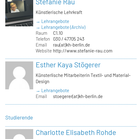
Stefanie Rau
Künstlerische Lehrkraft
→ Lehrangebote
→ Lehrangebote (Archiv)
Raum
C1.10
Telefon
030 / 47705 243
Email
rau(at)kh-berlin.de
Website
http://www.stefanie-rau.com
Esther Kaya Stögerer
Künsterlische Mitarbeiterin Textil- und Material-
Design
→ Lehrangebote
Email
stoegerer(at)kh-berlin.de
Studierende
Charlotte Elisabeth Rohde