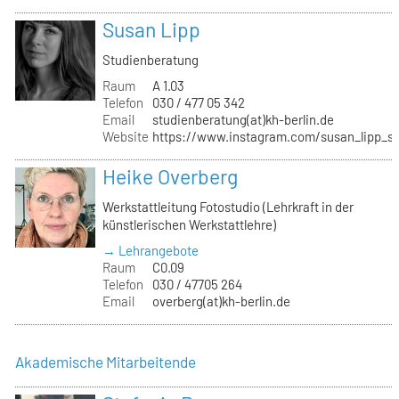
Susan Lipp
Studienberatung
Raum
A 1.03
Telefon
030 / 477 05 342
Email
studienberatung(at)kh-berlin.de
Website
https://www.instagram.com/susan_lipp_st
Heike Overberg
Werkstattleitung Fotostudio (Lehrkraft in der
künstlerischen Werkstattlehre)
→ Lehrangebote
Raum
C0.09
Telefon
030 / 47705 264
Email
overberg(at)kh-berlin.de
Akademische Mitarbeitende