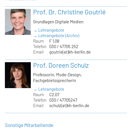
Prof. Dr. Christine Goutrié
Grundlagen Digitale Medien
→ Lehrangebote
→ Lehrangebote (Archiv)
Raum
F 1.08
Telefon
030 / 47705 252
Email
goutrie(at)kh-berlin.de
Prof. Doreen Schulz
Professorin, Mode-Design,
Fachgebietssprecherin
→ Lehrangebote
Raum
C2.07
Telefon
030 / 47705247
Email
schulz(at)kh-berlin.de
Sonstige Mitarbeitende