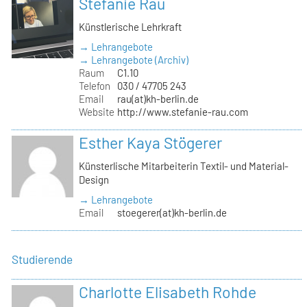
Stefanie Rau
Künstlerische Lehrkraft
→ Lehrangebote
→ Lehrangebote (Archiv)
Raum
C1.10
Telefon
030 / 47705 243
Email
rau(at)kh-berlin.de
Website
http://www.stefanie-rau.com
Esther Kaya Stögerer
Künsterlische Mitarbeiterin Textil- und Material-
Design
→ Lehrangebote
Email
stoegerer(at)kh-berlin.de
Studierende
Charlotte Elisabeth Rohde