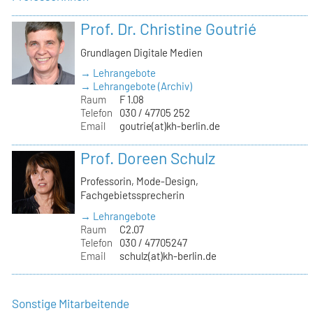
Prof. Dr. Christine Goutrié
Grundlagen Digitale Medien
→ Lehrangebote
→ Lehrangebote (Archiv)
Raum
F 1.08
Telefon
030 / 47705 252
Email
goutrie(at)kh-berlin.de
Prof. Doreen Schulz
Professorin, Mode-Design,
Fachgebietssprecherin
→ Lehrangebote
Raum
C2.07
Telefon
030 / 47705247
Email
schulz(at)kh-berlin.de
Sonstige Mitarbeitende