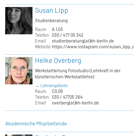
Susan Lipp
Studienberatung
Raum
A 1.03
Telefon
030 / 477 05 342
Email
studienberatung(at)kh-berlin.de
Website
https://www.instagram.com/susan_lipp_st
Heike Overberg
Werkstattleitung Fotostudio (Lehrkraft in der
künstlerischen Werkstattlehre)
→ Lehrangebote
Raum
C0.09
Telefon
030 / 47705 264
Email
overberg(at)kh-berlin.de
Akademische Mitarbeitende