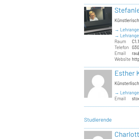
Stefani
Künstlerisch
→ Lehrange
→ Lehrangeb
Raum
C1.
Telefon
030
Email
rau
Website
htt
Esther 
Künsterlisch
→ Lehrange
Email
sto
Studierende
Charlot