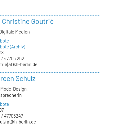
. Christine Goutrié
Digitale Medien
bote
ote (Archiv)
08
 / 47705 252
trie(at)kh-berlin.de
oreen Schulz
, Mode-Design,
sprecherin
bote
07
 / 47705247
ulz(at)kh-berlin.de