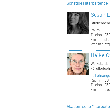
Sonstige Mitarbeitende
Susan L
Studienber
Raum
A 1.
Telefon
030
Email
stu
Website
htt
Heike O
Werkstattlei
künstlerisch
→ Lehrange
Raum
C0.
Telefon
030
Email
ove
Akademische Mitarbeit