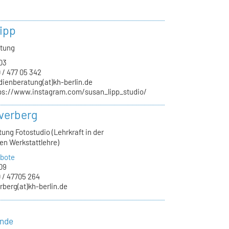
ipp
atung
03
 / 477 05 342
dienberatung(at)kh-berlin.de
ps://www.instagram.com/susan_lipp_studio/
verberg
tung Fotostudio (Lehrkraft in der
en Werkstattlehre)
bote
09
 / 47705 264
rberg(at)kh-berlin.de
ende