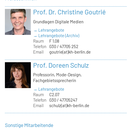
Prof. Dr. Christine Goutrié
Grundlagen Digitale Medien
→ Lehrangebote
→ Lehrangebote (Archiv)
Raum
F 1.08
Telefon
030 / 47705 252
Email
goutrie(at)kh-berlin.de
Prof. Doreen Schulz
Professorin, Mode-Design,
Fachgebietssprecherin
→ Lehrangebote
Raum
C2.07
Telefon
030 / 47705247
Email
schulz(at)kh-berlin.de
Sonstige Mitarbeitende