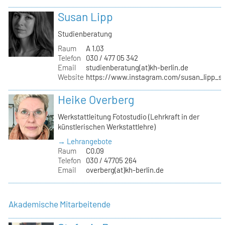
Susan Lipp
Studienberatung
Raum
A 1.03
Telefon
030 / 477 05 342
Email
studienberatung(at)kh-berlin.de
Website
https://www.instagram.com/susan_lipp_st
Heike Overberg
Werkstattleitung Fotostudio (Lehrkraft in der
künstlerischen Werkstattlehre)
→ Lehrangebote
Raum
C0.09
Telefon
030 / 47705 264
Email
overberg(at)kh-berlin.de
Akademische Mitarbeitende