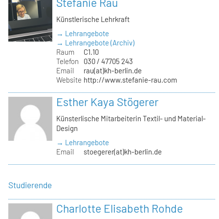
Stefanie Rau
Künstlerische Lehrkraft
→ Lehrangebote
→ Lehrangebote (Archiv)
Raum
C1.10
Telefon
030 / 47705 243
Email
rau(at)kh-berlin.de
Website
http://www.stefanie-rau.com
Esther Kaya Stögerer
Künsterlische Mitarbeiterin Textil- und Material-
Design
→ Lehrangebote
Email
stoegerer(at)kh-berlin.de
Studierende
Charlotte Elisabeth Rohde