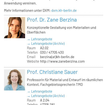
Anwendung vereinen.
Mehr Informationen unter DXM:
dxm.kh-berlin.de
Prof. Dr. Zane Berzina
Konzeptionelle Gestaltung von Materialien und
Oberflächen
→ Lehrangebote
→ Lehrangebote (Archiv)
Raum
A2.02
Telefon
030 / 47705 430
Email
berzina(at)kh-berlin.de
Website
http://www.zaneberzina.com
Prof. Christiane Sauer
Professorin für Material und Entwurf im räumlichen
Kontext, Fachgebietssprecherin TMD
→ Lehrangebote
→ Lehrangebote (Archiv)
Raum
A 2.04
Telefon
47705 281