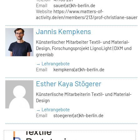
Email
sauer(at)kh-berlin.de
Website
https://www.matters-of-
activity.de/en/members/213/prof-christiane-sauer
Jannis Kempkens
Künsterlischer Mitarbeiter Textil- und Material-
Design, Forschungsprojekt LignoLight | DXM und
greenlab
→ Lehrangebote
Email
kempkens(at)kh-berlin.de
Esther Kaya Stögerer
Künsterlische Mitarbeiterin Textil- und Material-
Design
→ Lehrangebote
Email
stoegerer(at)kh-berlin.de