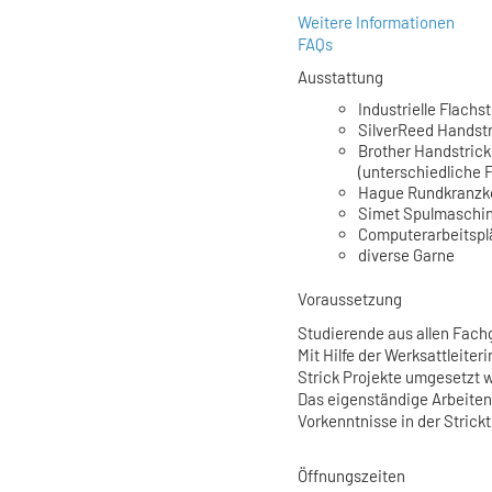
Weitere Informationen
FAQs
Ausstattung
Industrielle Flach
SilverReed Handstr
Brother Handstric
(unterschiedliche F
Hague Rundkranzke
Simet Spulmaschi
Computerarbeitsplä
diverse Garne
Voraussetzung
Studierende aus allen Fach
Mit Hilfe der Werksattleite
Strick Projekte umgesetzt 
Das eigenständige Arbeite
Vorkenntnisse in der Strick
Öffnungszeiten