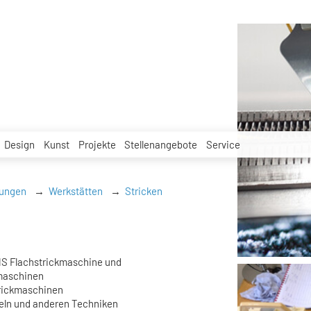
Design
Kunst
Projekte
Stellenangebote
Service
tungen
Werkstätten
Stricken
CMS Flachstrickmaschine und
maschinen
trickmaschinen
deln und anderen Techniken