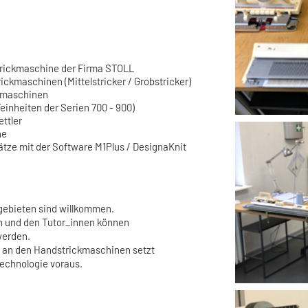
strickmaschine der Firma STOLL
ickmaschinen (Mittelstricker / Grobstricker)
kmaschinen
einheiten der Serien 700 - 900)
ttler
ne
tze mit der Software M1Plus / DesignaKnit
gebieten sind willkommen.
rin und den Tutor_innen können
werden.
n an den Handstrickmaschinen setzt
technologie voraus.