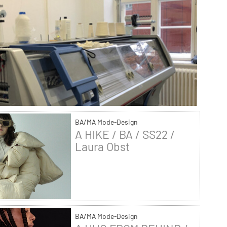
BA/MA Mode-Design
A HIKE / BA / SS22 /
Laura Obst
BA/MA Mode-Design