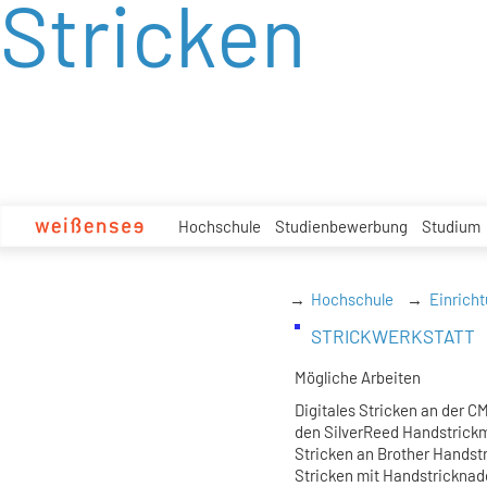
Stricken
zum
Inhalt
Hochschule
Studienbewerbung
Studium
Hochschule
Einrich
STRICKWERKSTATT
Mögliche Arbeiten
Digitales Stricken an der 
den SilverReed Handstrick
Stricken an Brother Hands
Stricken mit Handstrickna