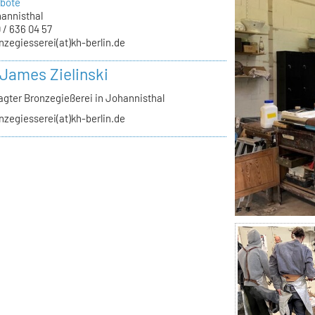
bote
annisthal
 / 636 04 57
nzegiesserei(at)kh-berlin.de
James Zielinski
agter Bronzegießerei in Johannisthal
nzegiesserei(at)kh-berlin.de