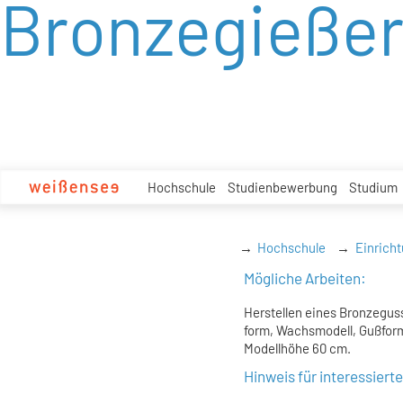
Bronzegießer
zum
Inhalt
Hochschule
Studienbewerbung
Studium
Hochschule
Einrich
Mögliche Arbeiten:
Herstellen eines Bronzegu
form, Wachsmodell, Gußform,
Modellhöhe 60 cm.
Hinweis für interessiert