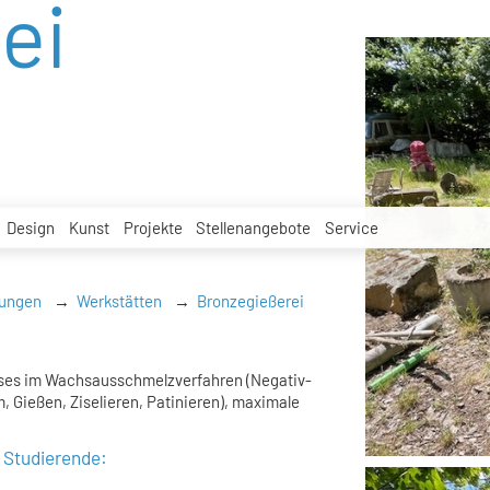
ei
Design
Kunst
Projekte
Stellenangebote
Service
tungen
Werkstätten
Bronzegießerei
sses im Wachsausschmelzverfahren (Negativ-
 Gießen, Ziselieren, Patinieren), maximale
e Studierende: