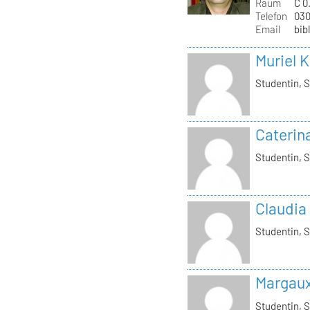
Raum
C 0.
Telefon
030
Email
bib
Muriel 
Studentin, S
Caterin
Studentin, S
Claudia
Studentin, S
Margau
Studentin, S