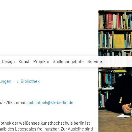
Design
Kunst
Projekte
Stellenangebote
Service
tungen
Bibliothek
5/ -268 ; email:
bibliothek@kh-berlin.de
iothek der weißensee kunsthochschule berlin ist
rhalb des Lesesaales frei nutzbar. Zur Ausleihe sind