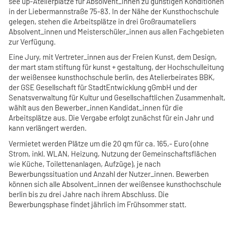
see up-Atelierplätze für Absolvent_innen zu günstigen Konditionen
in der Liebermannstraße 75-83. In der Nähe der Kunsthochschule
gelegen, stehen die Arbeitsplätze in drei Großraumateliers
Absolvent_innen und Meisterschüler_innen aus allen Fachgebieten
zur Verfügung.
Eine Jury, mit Vertreter_innen aus der Freien Kunst, dem Design,
der mart stam stiftung für kunst + gestaltung, der Hochschulleitung
der weißensee kunsthochschule berlin, des Atelierbeirates BBK,
der GSE Gesellschaft für StadtEntwicklung gGmbH und der
Senatsverwaltung für Kultur und Gesellschaftlichen Zusammenhalt,
wählt aus den Bewerber_innen Kandidat_innen für die
Arbeitsplätze aus. Die Vergabe erfolgt zunächst für ein Jahr und
kann verlängert werden.
Vermietet werden Plätze um die 20 qm für ca. 165,- Euro (ohne
Strom, inkl. WLAN, Heizung, Nutzung der Gemeinschaftsflächen
wie Küche, Toilettenanlagen, Aufzüge), je nach
Bewerbungssituation und Anzahl der Nutzer_innen. Bewerben
können sich alle Absolvent_innen der weißensee kunsthochschule
berlin bis zu drei Jahre nach ihrem Abschluss. Die
Bewerbungsphase findet jährlich im Frühsommer statt.