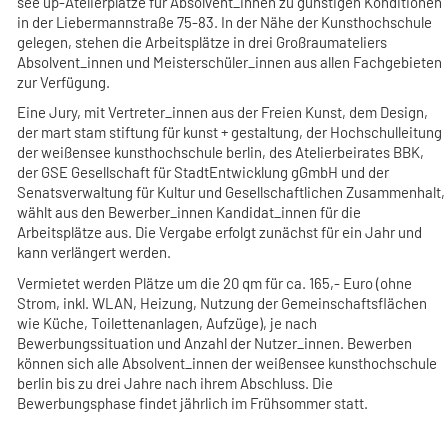
see up-Atelierplätze für Absolvent_innen zu günstigen Konditionen
in der Liebermannstraße 75-83. In der Nähe der Kunsthochschule
gelegen, stehen die Arbeitsplätze in drei Großraumateliers
Absolvent_innen und Meisterschüler_innen aus allen Fachgebieten
zur Verfügung.
Eine Jury, mit Vertreter_innen aus der Freien Kunst, dem Design,
der mart stam stiftung für kunst + gestaltung, der Hochschulleitung
der weißensee kunsthochschule berlin, des Atelierbeirates BBK,
der GSE Gesellschaft für StadtEntwicklung gGmbH und der
Senatsverwaltung für Kultur und Gesellschaftlichen Zusammenhalt,
wählt aus den Bewerber_innen Kandidat_innen für die
Arbeitsplätze aus. Die Vergabe erfolgt zunächst für ein Jahr und
kann verlängert werden.
Vermietet werden Plätze um die 20 qm für ca. 165,- Euro (ohne
Strom, inkl. WLAN, Heizung, Nutzung der Gemeinschaftsflächen
wie Küche, Toilettenanlagen, Aufzüge), je nach
Bewerbungssituation und Anzahl der Nutzer_innen. Bewerben
können sich alle Absolvent_innen der weißensee kunsthochschule
berlin bis zu drei Jahre nach ihrem Abschluss. Die
Bewerbungsphase findet jährlich im Frühsommer statt.