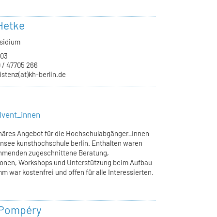
Hetke
äsidium
.03
 / 47705 266
istenz(at)kh-berlin.de
lvent_innen
linäres Angebot für die Hochschulabgänger_innen
ensee kunsthochschule berlin. Enthalten waren
ehmenden zugeschnittene Beratung,
tionen, Workshops und Unterstützung beim Aufbau
 war kostenfrei und offen für alle Interessierten.
 Pompéry