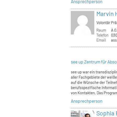
Ansprechperson
Marvin 
Volontär Pr
Raum
A 0
Telefon
030
Email
ass
see up Zentrum für Abso
see up war ein transdiszip
aller Fachgebiete der weiß
auf die Wünsche der Teiln
berufsspezifische Informa
von Kontakten. Das Programm
Ansprechperson
Sophia