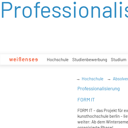
Professionali
zum
Inhalt
Hochschule
Studienbewerbung
Studium
Hochschule
Absolve
Professionalisierung
FORM IT
FORM IT – das Projekt für 
kunsthochschule berlin – li
weiter: Ab dem Wintersemes
organisierte Phase!