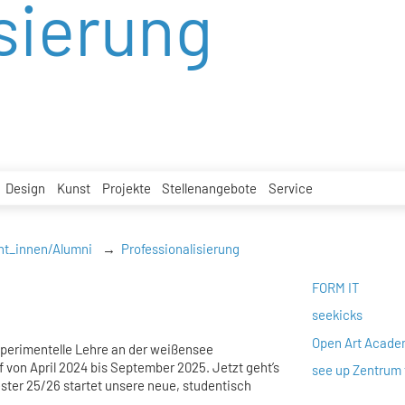
sierung
Design
Kunst
Projekte
Stellenangebote
Service
nt_innen/Alumni
Professionalisierung
FORM IT
seekicks
Open Art Acad
experimentelle Lehre an der weißensee
ef von April 2024 bis September 2025. Jetzt geht’s
see up Zentrum 
ter 25/26 startet unsere neue, studentisch