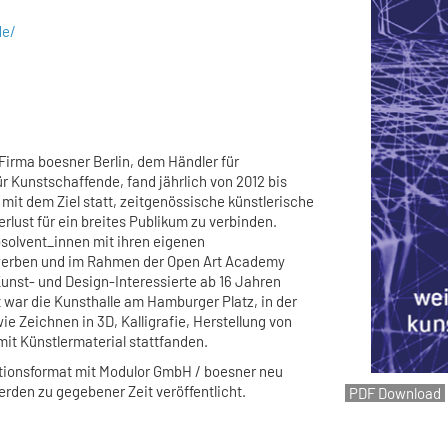
de/
Firma boesner Berlin, dem Händler für
ür Kunstschaffende, fand jährlich von 2012 bis
mit dem Ziel statt, zeitgenössische künstlerische
rlust für ein breites Publikum zu verbinden.
solvent_innen mit ihren eigenen
werben und im Rahmen der Open Art Academy
nst- und Design-Interessierte ab 16 Jahren
 war die Kunsthalle am Hamburger Platz, in der
 Zeichnen in 3D, Kalligrafie, Herstellung von
it Künstlermaterial stattfanden.
tionsformat mit Modulor GmbH / boesner neu
erden zu gegebener Zeit veröffentlicht.