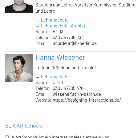
Studium und Lehre, Vorsitzer Kommission Studium
und Lehre
→ Lehrangebote
→ Lehrangebote (Archiv)
Raum
F 1.03
Telefon
030 / 47705 233
Email
imorde(at)kh-berlin.de
Hanna Wiesener
Leitung Gründung und Transfer
→ Lehrangebote
Raum
C 3.11
Telefon
030 / 47705 370
Email
wiesener(at)kh-berlin.de
Website
https://designing-interactions.de/
ELIA Art Schools
ELIA Art Schools ist ein internationales Netzwerk von