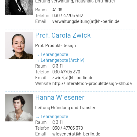
Leitung Verwaltung, Haushalt, Drittmittel
Raum
A1.09
Telefon
030 / 47705 462
Email
verwaltungsleitung(at)kh-berlin.de
Prof. Carola Zwick
Prof. Produkt-Design
→ Lehrangebote
→ Lehrangebote (Archiv)
Raum
C 3.11
Telefon
030 47705 370
Email
zwick(at)kh-berlin.de
Website
http://interaktion-produktdesign-khb.de
Hanna Wiesener
Leitung Gründung und Transfer
→ Lehrangebote
Raum
C 3.11
Telefon
030 / 47705 370
Email
wiesener(at)kh-berlin.de