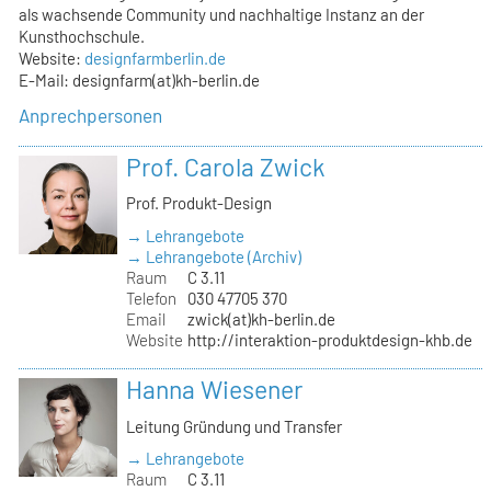
als wachsende Community und nachhaltige Instanz an der
Kunsthochschule.
Website:
designfarmberlin.de
E-Mail: designfarm(at)kh-berlin.de
Anprechpersonen
Prof. Carola Zwick
Prof. Produkt-Design
→ Lehrangebote
→ Lehrangebote (Archiv)
Raum
C 3.11
Telefon
030 47705 370
Email
zwick(at)kh-berlin.de
Website
http://interaktion-produktdesign-khb.de
Hanna Wiesener
Leitung Gründung und Transfer
→ Lehrangebote
Raum
C 3.11