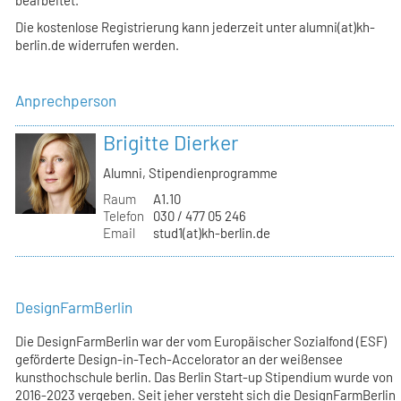
Die kostenlose Registrierung kann jederzeit unter alumni(at)kh-
berlin.de widerrufen werden.
Anprechperson
Brigitte Dierker
Alumni, Stipendienprogramme
Raum
A1.10
Telefon
030 / 477 05 246
Email
stud1(at)kh-berlin.de
DesignFarmBerlin
Die DesignFarmBerlin war der vom Europäischer Sozialfond (ESF)
geförderte Design-in-Tech-Accelorator an der weißensee
kunsthochschule berlin. Das Berlin Start-up Stipendium wurde von
2016-2023 vergeben. Seit jeher versteht sich die DesignFarmBerlin