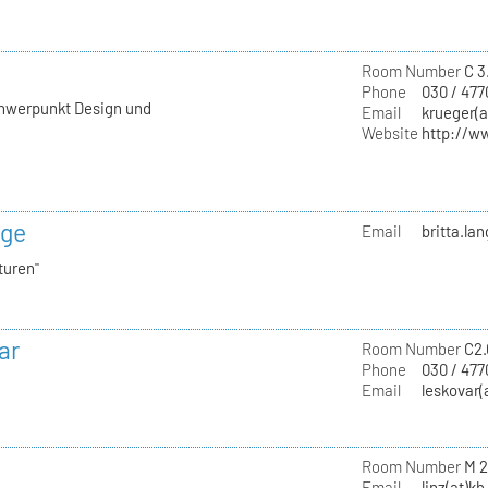
Room Number
C 3
Phone
030 / 477
chwerpunkt Design und
Email
krueger(a
Website
http://w
nge
Email
britta.la
turen"
ar
Room Number
C2.
Phone
030 / 47
Email
leskovar(
Room Number
M 2
Email
linz(at)kh