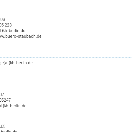
.06
05 228
t)kh-berlin.de
ww.buero-staubach.de
nge(at)kh-berlin.de
07
705247
at)kh-berlin.de
.05
-berlin.de