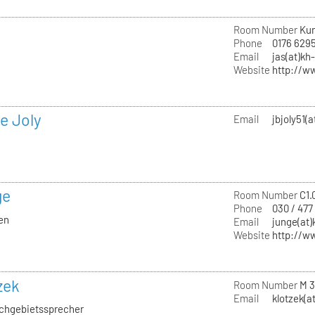
Room Number
Kun
Phone
0176 629
Email
jas(at)kh
Website
http://w
e Joly
Email
jbjoly51(
ge
Room Number
C1.
Phone
030 / 477
ien
Email
junge(at)
Website
http://w
zek
Room Number
M 3
Email
klotzek(a
Fachgebietssprecher