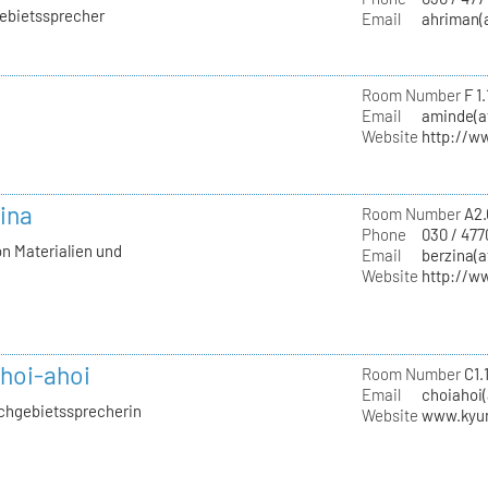
gebietssprecher
Email
ahriman(a
Room Number
F 1.
Email
aminde(at
Website
http://w
zina
Room Number
A2.
Phone
030 / 477
on Materialien und
Email
berzina(a
Website
http://w
hoi-ahoi
Room Number
C1.1
Email
choiahoi(
achgebietssprecherin
Website
www.kyu