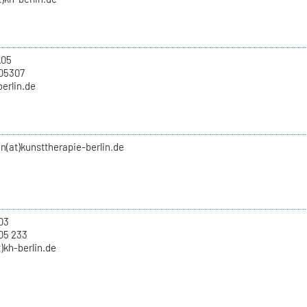
.05
705307
berlin.de
(at)kunsttherapie-berlin.de
.03
05 233
)kh-berlin.de