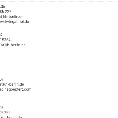
.05
 05 227
at)kh-berlin.de
ww.twingabriel.de
07
0 5364
at)kh-berlin.de
07
at)kh-berlin.de
nadinegoepfert.com
.08
05 252
t)kh-berlin.de