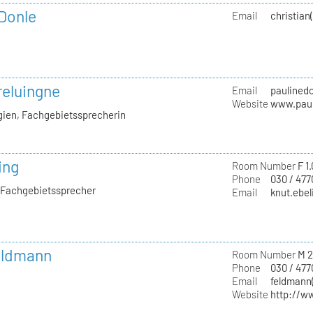
 Donle
Email
christian
reluingne
Email
paulinedo
Website
www.paul
gien, Fachgebietssprecherin
ing
Room Number
F 1
Phone
030 / 477
, Fachgebietssprecher
Email
knut.ebel
Feldmann
Room Number
M 2
Phone
030 / 47
Email
feldmann(
Website
http://w