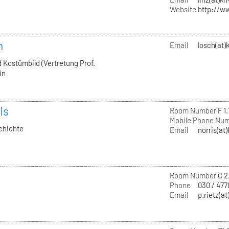
Website
http://w
h
Email
losch(at)
 Kostümbild (Vertretung Prof.
in
is
Room Number
F 1.
Mobile Phone Nu
chichte
Email
norris(at
Room Number
C 2
Phone
030 / 477
Email
p.rietz(at