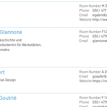
Room Number
M 3
Phone
030 / 477
Email
egabriel(
Website
http://w
a Giannone
Room Number
F1.
Phone
030 / 477
geschichte und
Email
giannone(
räsidentin für Werkstätten,
onales.
rt
Room Number
A 2
Email
goepfert(
rial-Design
Website
https://
 Goutrié
Room Number
F 1
Phone
030 / 477
Email
goutrie(a