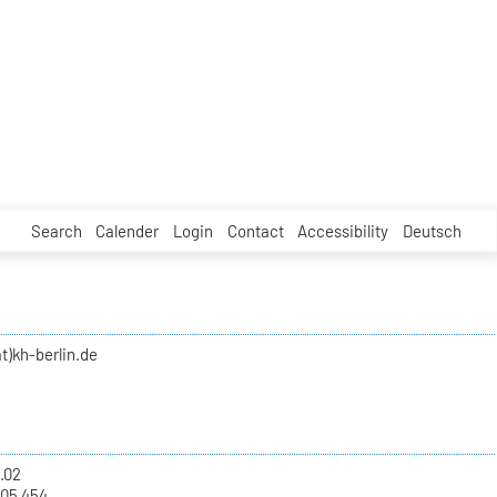
Search
Calender
Login
Contact
Accessibility
Deutsch
t)kh-berlin.de
.02
 05 454