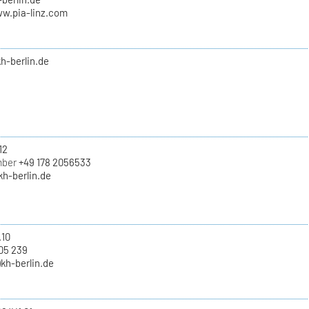
ww.pia-linz.com
kh-berlin.de
12
mber
+49 178 2056533
)kh-berlin.de
.10
05 239
)kh-berlin.de