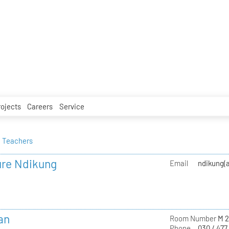
rojects
Careers
Service
Teachers
ure Ndikung
Email
ndikung(a
an
Room Number
M 2
Phone
030 / 477