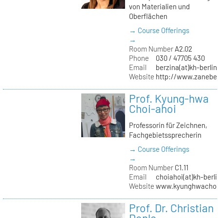
von Materialien und
Oberflächen
→ Course Offerings
→
Room Number
A2.02
Phone
030 / 47705 430
Email
berzina(at)kh-berlin
Website
http://www.zanebe
Prof. Kyung-hwa
Choi-ahoi
Professorin für Zeichnen,
Fachgebietssprecherin
→ Course Offerings
→
Room Number
C1.11
Email
choiahoi(at)kh-berl
Website
www.kyunghwachoi
Prof. Dr. Christian