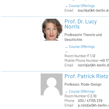
→ Course Offerings
Email
losch(at)kh-berlin.d
Prof. Dr. Lucy
Norris
Professorin Theorie und
Geschichte
→ Course Offerings
→
Room Number
F 1.12
Mobile Phone Number
+49 17
Email
norris(at)kh-berlin.
Prof. Patrick Rietz
Professor, Mode-Design
→ Course Offerings
Room Number
C 2.10
Phone
030 / 47705 239
Email
p.rietz(at)kh-berlin.