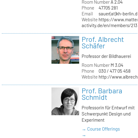
Room Number
A 2.04
Phone
47705 281
Email
sauer(at)kh-berlin.d
Website
https://www.matter
activity.de/en/members/213/
Prof. Albrecht
Schäfer
Professor der Bildhauerei
Room Number
M 3.04
Phone
030 / 477 05 458
Website
http://www.albrech
Prof. Barbara
Schmidt
Professorin für Entwurf mit
Schwerpunkt Design und
Experiment
→ Course Offerings
→