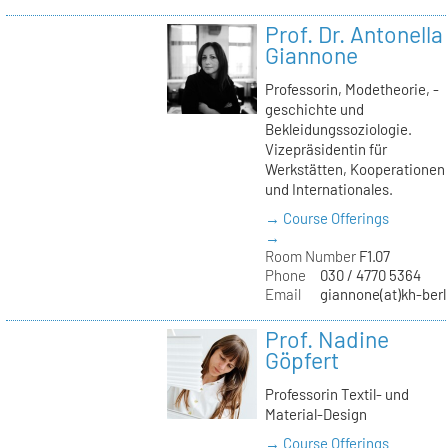
Prof. Dr. Antonella
Giannone
Professorin, Modetheorie, -
geschichte und
Bekleidungssoziologie.
Vizepräsidentin für
Werkstätten, Kooperationen
und Internationales.
→ Course Offerings
→
Room Number
F1.07
Phone
030 / 4770 5364
Email
giannone(at)kh-berl
Prof. Nadine
Göpfert
Professorin Textil- und
Material-Design
→ Course Offerings