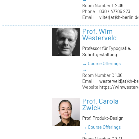
Room Number
T 2.06
Phone
030 / 47705 273
Email
vilter(at)kh-berlin.d
Prof. Wim
Westerveld
Professor für Typografie,
Schriftgestaltung
→ Course Offerings
→
Room Number
C 1.06
Email
westerveld(at)kh-be
Website
https://wimwester
Prof. Carola
Zwick
Prof. Produkt-Design
→ Course Offerings
→
Room Number
C 3.11