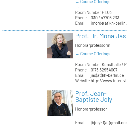
→ Course Offerings
→
Room Number
F 1.03
Phone
030 / 47705 233
Email
imorde(at)kh-berlin
Prof. Dr. Mona Jas
Honorarprofessorin
→ Course Offerings
→
Room Number
Kunsthalle / 
Phone
0176 62954007
Email
jas(at)kh-berlin.de
Website
http://www.inter-v
Prof. Jean-
Baptiste Joly
Honorarprofessor
→
Email
jbjoly51(at)gmail.c