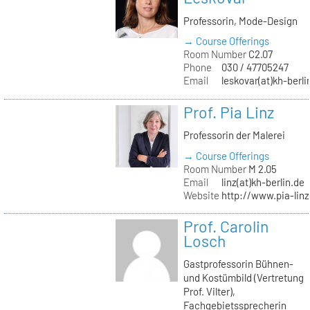
Professorin, Mode-Design
→ Course Offerings
Room Number
C2.07
Phone
030 / 47705247
Email
leskovar(at)kh-berli
Prof. Pia Linz
Professorin der Malerei
→ Course Offerings
Room Number
M 2.05
Email
linz(at)kh-berlin.de
Website
http://www.pia-lin
Prof. Carolin
Losch
Gastprofessorin Bühnen-
und Kostümbild (Vertretung
Prof. Vilter),
Fachgebietssprecherin