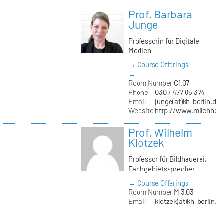
Prof. Barbara
Junge
Professorin für Digitale
Medien
→ Course Offerings
→
Room Number
C1.07
Phone
030 / 477 05 374
Email
junge(at)kh-berlin.d
Website
http://www.milchho
Prof. Wilhelm
Klotzek
Professor für Bildhauerei,
Fachgebietssprecher
→ Course Offerings
Room Number
M 3.03
Email
klotzek(at)kh-berlin