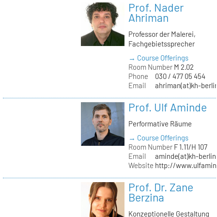
Prof. Nader
Ahriman
Professor der Malerei,
Fachgebietssprecher
→ Course Offerings
Room Number
M 2.02
Phone
030 / 477 05 454
Email
ahriman(at)kh-berli
Prof. Ulf Aminde
Performative Räume
→ Course Offerings
Room Number
F 1.11/H 107
Email
aminde(at)kh-berlin
Website
http://www.ulfamin
Prof. Dr. Zane
Berzina
Konzeptionelle Gestaltung