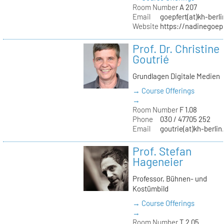
Room Number
A 207
Email
goepfert(at)kh-berli
Website
https://nadinegoep
Prof. Dr. Christine
Goutrié
Grundlagen Digitale Medien
→ Course Offerings
→
Room Number
F 1.08
Phone
030 / 47705 252
Email
goutrie(at)kh-berlin
Prof. Stefan
Hageneier
Professor, Bühnen- und
Kostümbild
→ Course Offerings
→
Room Number
T 2.05