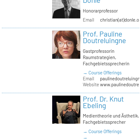
Donle
Honorarprofessor
Email
christian(at)donle.o
Prof. Pauline
Doutreluingne
Gastprofessorin
Raumstrategien,
Fachgebietssprecherin
→ Course Offerings
Email
paulinedoutreluingn
Website
www.paulinedoutre
Prof. Dr. Knut
Ebeling
Medientheorie und Ästhetik,
Fachgebietssprecher
→ Course Offerings
→