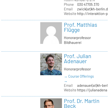
Phone
030 47705 370
Email
zwick(at)kh-berlin.
Website
http://interaktion-
Prof. Matthias
Flügge
Honorarprofessor
Bildhauerei
Prof. Julian
Adenauer
Honorarprofessor
→ Course Offerings
→
Email
adenauer(at)kh-berl
Website
https://julianadena
Prof. Dr. Martin
Beck