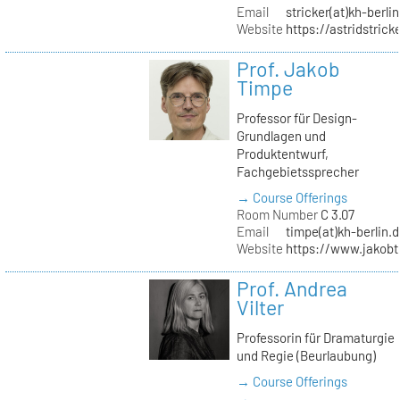
Email
stricker(at)kh-berli
Website
https://astridstrick
Prof. Jakob
Timpe
Professor für Design-
Grundlagen und
Produktentwurf,
Fachgebietssprecher
→ Course Offerings
Room Number
C 3.07
Email
timpe(at)kh-berlin.
Website
https://www.jakob
Prof. Andrea
Vilter
Professorin für Dramaturgie
und Regie (Beurlaubung)
→ Course Offerings
→