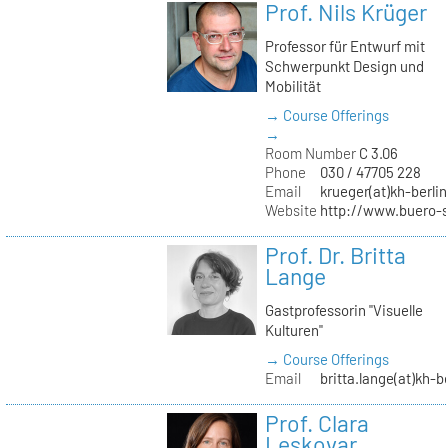
Prof. Nils Krüger
Professor für Entwurf mit
Schwerpunkt Design und
Mobilität
→ Course Offerings
→
Room Number
C 3.06
Phone
030 / 47705 228
Email
krueger(at)kh-berlin
Website
http://www.buero-
Prof. Dr. Britta
Lange
Gastprofessorin "Visuelle
Kulturen"
→ Course Offerings
Email
britta.lange(at)kh-b
Prof. Clara
Leskovar