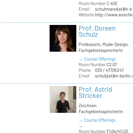
Room Number
C 402
Email
schuhmann(at)kh-be
Website
http://www.anschl
Prof. Doreen
Schulz
Professorin, Mode-Design,
Fachgebietssprecherin
→ Course Offerings
Room Number
C2.07
Phone
030 / 47705247
Email
schulz(at)kh-berlin.
Prof. Astrid
Stricker
Zeichnen
Fachgebietssprecherin
→ Course Offerings
→
Room Number
F1.04/H1.03