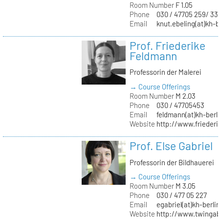
Room Number
F 1.05
Phone
030 / 47705 259/ 33
Email
knut.ebeling(at)kh-b
Prof. Friederike
Feldmann
Professorin der Malerei
→ Course Offerings
Room Number
M 2.03
Phone
030 / 47705453
Email
feldmann(at)kh-berl
Website
http://www.frieder
Prof. Else Gabriel
Professorin der Bildhauerei
→ Course Offerings
Room Number
M 3.05
Phone
030 / 477 05 227
Email
egabriel(at)kh-berli
Website
http://www.twingab