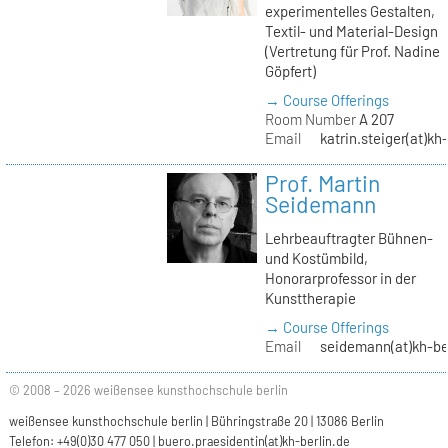
experimentelles Gestalten,
Textil- und Material-Design
(Vertretung für Prof. Nadine
Göpfert)
→ Course Offerings
Room Number
A 207
Email
katrin.steiger(at)kh
Prof. Martin
Seidemann
Lehrbeauftragter Bühnen-
und Kostümbild,
Honorarprofessor in der
Kunsttherapie
→ Course Offerings
Email
seidemann(at)kh-be
© 2008 – 2026 weißensee kunsthochschule berlin
weißensee kunsthochschule berlin | Bühringstraße 20 | 13086 Berlin
Telefon: +49(0)30 477 050 |
buero.praesidentin(at)kh-berlin.de