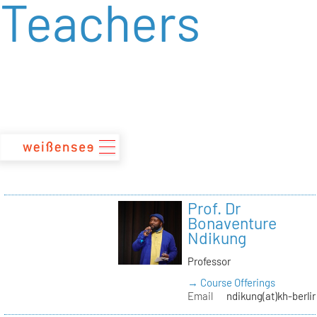
Teachers
zum
Inhalt
Prof. Dr
Bonaventure
Ndikung
Professor
→ Course Offerings
Email
ndikung(at)kh-berli