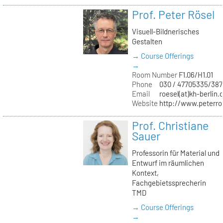
Prof. Peter Rösel
Visuell-Bildnerisches
Gestalten
→ Course Offerings
→
Room Number
F1.06/H1.01
Phone
030 / 47705335/387
Email
roesel(at)kh-berlin.
Website
http://www.peterro
Prof. Christiane
Sauer
Professorin für Material und
Entwurf im räumlichen
Kontext,
Fachgebietssprecherin
TMD
→ Course Offerings
→