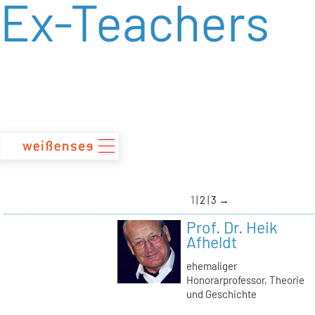
Ex-Teachers
zum
Inhalt
1
2
3
→
Prof. Dr. Heik
Afheldt
ehemaliger
Honorarprofessor, Theorie
und Geschichte
→