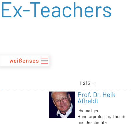
Ex-Teachers
zum
Inhalt
1
2
3
→
Prof. Dr. Heik
Afheldt
ehemaliger
Honorarprofessor, Theorie
und Geschichte
→