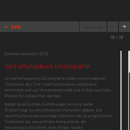
Overview
Vertiefungskurs Druckgrafik
18 / 18
Sommersemester 2012,
Vertiefungskurs Druckgrafik
Im Vertiefungskurs Druckgrafik sollen verschiedenen
Techniken des Tief- und Hochdruckes aufbauend
vermittelt und auf ihre konzeptuelle und bildsprachliche
Potenz hin beleuchtet werden.
Neben praktischen Einführungen wird es daher
Bildvorträge zu verschiedenen Künstlern geben, die
spezifische Ausdrucksmöglichkeiten der je eingeführten
Techniken als wesentliche Komponente der
Gesamtsprachlichkeit ihrer Bilder nutzen.