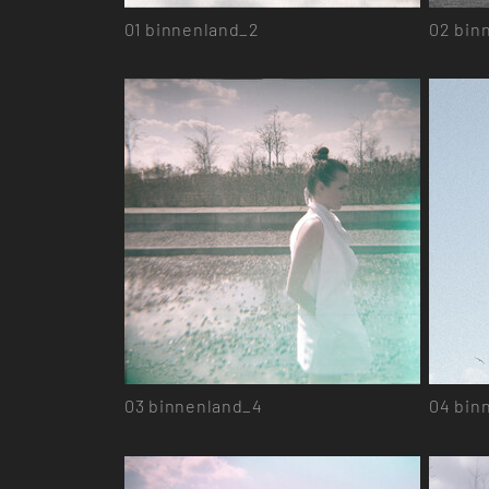
01
binnenland_2
02
bin
03
binnenland_4
04
bin