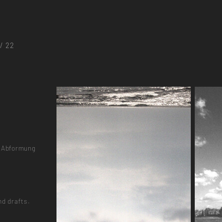
 / 22
. Abformung
nd drafts.