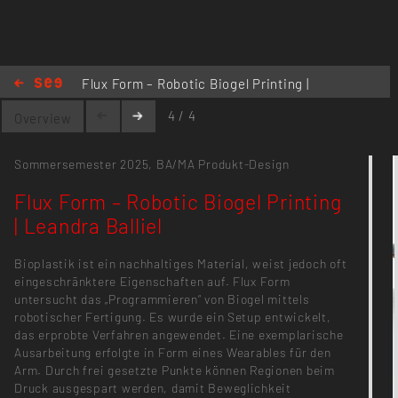
Flux Form – Robotic Biogel Printing |
Leandra Balliel
4 / 4
Overview
Sommersemester 2025,
BA/MA Produkt-Design
Flux Form – Robotic Biogel Printing
| Leandra Balliel
Bioplastik ist ein nachhaltiges Material, weist jedoch oft
eingeschränktere Eigenschaften auf. Flux Form
untersucht das „Programmieren“ von Biogel mittels
robotischer Fertigung. Es wurde ein Setup entwickelt,
das erprobte Verfahren angewendet. Eine exemplarische
Ausarbeitung erfolgte in Form eines Wearables für den
Arm. Durch frei gesetzte Punkte können Regionen beim
Druck ausgespart werden, damit Beweglichkeit