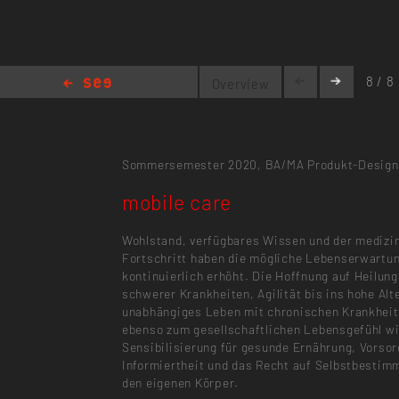
8 / 8
Overview
mobile care
Sommersemester 2020,
BA/MA Produkt-Design
mobile care
Wohlstand, verfügbares Wissen und der medizi
Fortschritt haben die mögliche Lebenserwartu
kontinuierlich erhöht. Die Hoffnung auf Heilung
schwerer Krankheiten, Agilität bis ins hohe Alt
unabhängiges Leben mit chronischen Krankhei
ebenso zum gesellschaftlichen Lebensgefühl wi
Sensibilisierung für gesunde Ernährung, Vorsor
Informiertheit und das Recht auf Selbstbestim
den eigenen Körper.