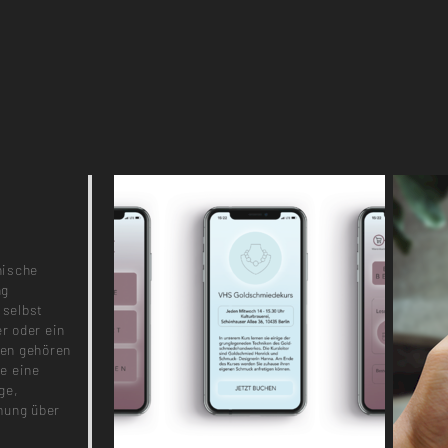
nische
ng
 selbst
er oder ein
ten gehören
e eine
ge,
mung über