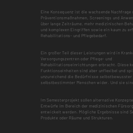
Eine Konsequenz ist die wachsende Nachfrage
Präventionsmaßnahmen, Screenings und Anwe
über lange Zeiträume, mehr medizinischen Beh
und komplexen Eingriffen sowie ein kaum zu erf
Rehabilitations- und Pflegebedarf.
Ein großer Teil dieser Leistungen wird in Kran
Versorgungszentren oder Pflege- und
Rehabilitationseinrichtungen erbracht. Diese 
Funktionseinheiten sind aber unflexibel und sp
unzureichend die Bedürfnisse selbstbewusster
selbstbestimmter Menschen wider. Und sie sind
Im Semesterprojekt sollen alternative Konzept
Entwürfe im Bereich der medizinischen Fürsor
entwickelt werden. Mögliche Ergebnisse sind S
Produkte oder Räume und Strukturen.