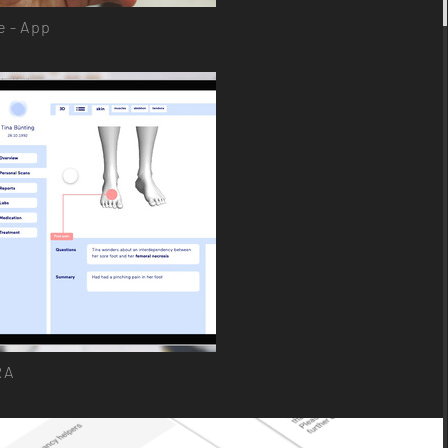
 - App
RA