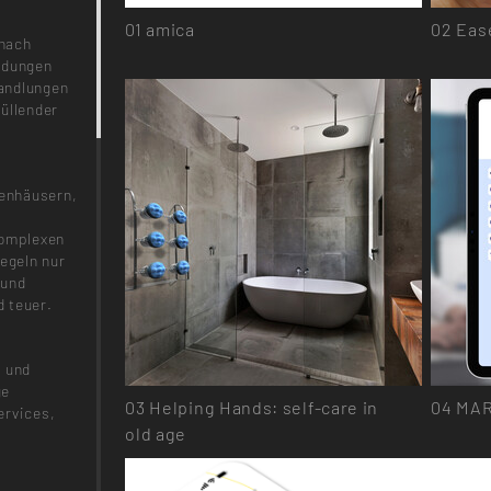
01
amica
02
Ease
 nach
ndungen
andlungen
üllender
kenhäusern,
komplexen
iegeln nur
 und
 teuer.
e und
ge
03
Helping Hands: self-care in
04
MA
ervices,
old age