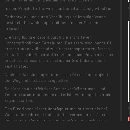
In dem Projekt OilTex wird das Leinöl als Design-Tool für
Farbentwicklung durch Vergilbung und Imprägnierung,
sowie die Entwicklung dreidimensionaler Formen
erforscht.
Die Vergilbung entsteht durch die enthaltenen
lichtempfindlichen Fettsäuren. Das stark trocknende Öl
erstarrt autooxidierend zu einem transparenten, festen
Film. Durch die Sauerstoffentziehung und Polymerisation
bildet sich Linoxin, ein elastischer Stoff, der an dem
Textil haftet.
Nach der Aushärtung versperrt das Öl der Feuchtigkeit
den Weg und bleibt atmungsaktiv.
So dient es als effektiver Schutz vor Witterungs- und
Temperaturunterschieden und erhält wärmespeichernde
Eigenschaften.
Das Eindringen dieser Imprägnierung ist tiefer als bei
Wachs. Gekochtes Leinöl hat eine verbesserte Härtung
und bietet im Vergleich zu anderen Speiseölen keinen
Nährboden für Pilz und Schimmelbefall.