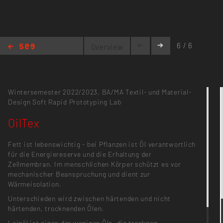
6 / 6
Overview
OilTex
Wintersemester 2022/2023,
BA/MA Textil- und Material-
Design
Soft Rapid Prototyping Lab
OilTex
Fett ist lebenswichtig - bei Pflanzen ist Öl verantwortlich
für die Energiereserve und die Erhaltung der
Zellmembran. Im menschlichen Körper schützt es vor
mechanischer Beanspruchung und dient zur
Wärmeisolation.
Unterschieden wird zwischen härtenden und nicht
härtenden, trocknenden Ölen.
Leinöl ist eines der wenigen Öle, die trocknen.