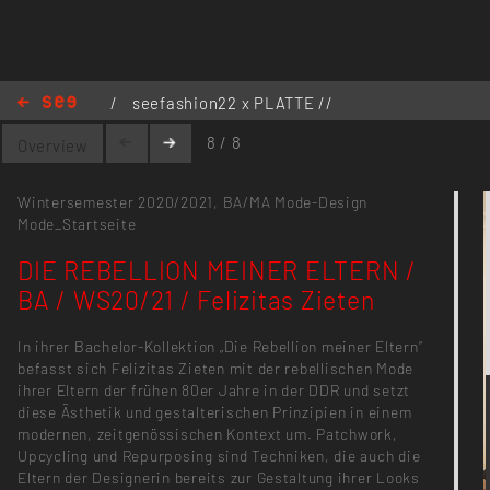
/
seefashion22 x PLATTE //
Kollektionen
/
DIE REBELLION
8 / 8
Overview
MEINER ELTERN / BA / WS20/21 / Felizitas Zieten
Wintersemester 2020/2021,
BA/MA Mode-Design
Mode_Startseite
DIE REBELLION MEINER ELTERN /
BA / WS20/21 / Felizitas Zieten
In ihrer Bachelor-Kollektion „Die Rebellion meiner Eltern“
befasst sich Felizitas Zieten mit der rebellischen Mode
ihrer Eltern der frühen 80er Jahre in der DDR und setzt
diese Ästhetik und gestalterischen Prinzipien in einem
modernen, zeitgenössischen Kontext um. Patchwork,
Upcycling und Repurposing sind Techniken, die auch die
Eltern der Designerin bereits zur Gestaltung ihrer Looks