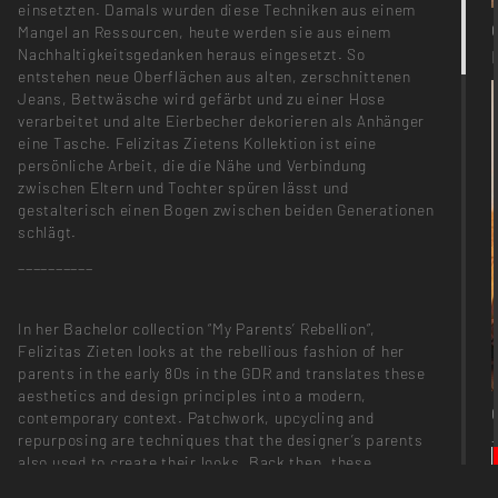
einsetzten. Damals wurden diese Techniken aus einem
Mangel an Ressourcen, heute werden sie aus einem
Nachhaltigkeitsgedanken heraus eingesetzt. So
entstehen neue Oberflächen aus alten, zerschnittenen
Jeans, Bettwäsche wird gefärbt und zu einer Hose
verarbeitet und alte Eierbecher dekorieren als Anhänger
eine Tasche. Felizitas Zietens Kollektion ist eine
persönliche Arbeit, die die Nähe und Verbindung
zwischen Eltern und Tochter spüren lässt und
gestalterisch einen Bogen zwischen beiden Generationen
schlägt.
__________
In her Bachelor collection “My Parents’ Rebellion”,
Felizitas Zieten looks at the rebellious fashion of her
parents in the early 80s in the GDR and translates these
aesthetics and design principles into a modern,
contemporary context. Patchwork, upcycling and
repurposing are techniques that the designer’s parents
also used to create their looks. Back then, these
techniques were used out of a lack of resources, today