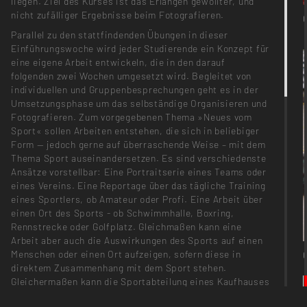
liegen. Ziel des Kurses ist das Erlangen gewollter, und
nicht zufälliger Ergebnisse beim Fotografieren.
Parallel zu den stattfindenden Übungen in dieser
Einführungswoche wird jeder Studierende ein Konzept für
eine eigene Arbeit entwickeln, die in den darauf
folgenden zwei Wochen umgesetzt wird. Begleitet von
individuellen und Gruppenbesprechungen geht es in der
Umsetzungsphase um das selbständige Organisieren und
Fotografieren. Zum vorgegebenen Thema »Neues vom
Sport« sollen Arbeiten entstehen, die sich in beliebiger
Form — jedoch gerne auf überraschende Weise – mit dem
Thema Sport auseinandersetzen. Es sind verschiedenste
Ansätze vorstellbar: Eine Portraitserie eines Teams oder
eines Vereins. Eine Reportage über das tägliche Training
eines Sportlers, ob Amateur oder Profi. Eine Arbeit über
einen Ort des Sports - ob Schwimmhalle, Boxring,
Rennstrecke oder Golfplatz. Gleichmaßen kann eine
Arbeit aber auch die Auswirkungen des Sports auf einen
Menschen oder einen Ort aufzeigen, sofern diese in
direktem Zusammenhang mit dem Sport stehen.
Gleichermaßen kann die Sportabteilung eines Kaufhauses
genauso interessant sein wie die Herstellung von