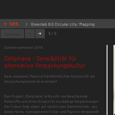
/
Greenlab 8.0 Circular city: Mapping
Berlin's Material streams
/
Deliphane
5 / 5
Overview
- Sensibilität für alternative Verpackungskultur
Sommersemester 2019,
Deliphane - Sensibilität für
alternative Verpackungskultur
Kann essbares Material herkömmlichen Kunststoff als
Verpackungsmaterial ersetzen?
Das Projekt „Deliphane“ erforscht nachwachsende
Rohstoffe und einen Ersatz für kurzlebige Verpackungen.
Der Fokus liegt dabei auf natürlichen Geliermitteln, aus
denen feine, transparente Folien und Papiere hergestellt