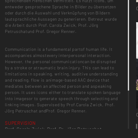
sprechenden Menschen vermittelt. Es nutzt Icons, um
entweder gesprochene Sprache in Bilder zu übersetzen
oder durch die Auswahl und Verknüpfung von Bildern
lautsprachliche Aussagen zu generieren. Betreut wurde
die Arbeit durch Prof. Carola Zwick, Prof. Jörg
Petruschatund Prof. Gregor Renner.
Communication is a fundamental partof human life. It
accompanies almostevery interpersonal interaction.
However, the personal communicationcan be disrupted
by a stroke or atraumatic brain injury. This can lead to
limitations in speaking, writing, auditive understanding
and reading. flow is animage-based AAC device that
mediates between an affected person and aspeaking
person. It uses icons either to translate spoken language
into imagesor to generate speech through selecting and
linking images. Supervised by Prof.Carola Zwick, Prof.
Jörg Petruschat andProf. Gregor Renner.
SUPERVISION
Prof. Carola Zwick, Prof. Dr. Jörg Petruschat