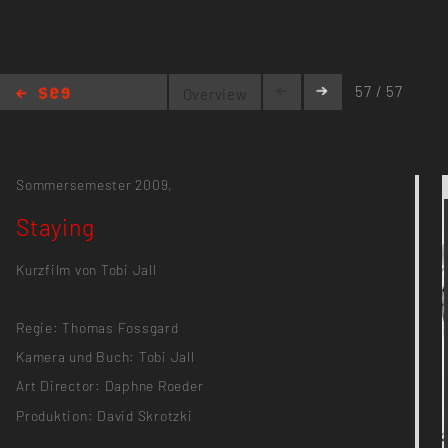
57 / 57
Overview
Staying
Sommersemester 2009,
Staying
Kurzfilm von Tobi Jall
Regie: Thomas Fossgard
Kamera und Buch: Tobi Jall
Art Director: Daphne Roeder
Produktion: David Skrotzki