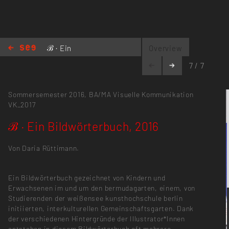
ℬ · Ein
Overview
Bildwörterbuch, 2016
7 / 7
Sommersemester 2016,
BA/MA Visuelle Kommunikation
VK_2017
ℬ · Ein Bildwörterbuch, 2016
Von Daria Rüttimann.
Ein Bildwörterbuch gezeichnet von Kindern und
Erwachsenen im und um den bermudagarten, einem, von
Studierenden der weißensee kunsthochschule berlin
initiierten, interkulturellen Gemeinschaftsgarten. Dank
der verschiedenen Hintergründe der Illustrator*Innen
entstehen in diesem Bildwörterbuch oft mehrere