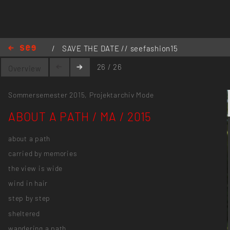
/
SAVE THE DATE // seefashion15
/
ABOUT A PATH / MA / 2015
26 / 26
Overview
Sommersemester 2015,
Projektarchiv Mode
ABOUT A PATH / MA / 2015
about a path
carried by memories
the view is wide
wind in hair
step by step
sheltered
wandering a path