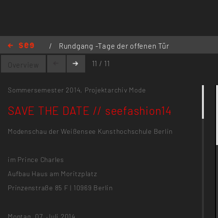
/
Rundgang -Tage der offenen Tür
/
Rundgang - Tage der offenen Tür
11 / 11
Overview
2014
/
SAVE THE DATE // seefashion14
Sommersemester 2014,
Projektarchiv Mode
SAVE THE DATE // seefashion14
Modenschau der Weißensee Kunsthochschule Berlin
im Prince Charles
Aufbau Haus am Moritzplatz
Prinzenstraße 85 F | 10969 Berlin
Montag, 07. Juli 2014