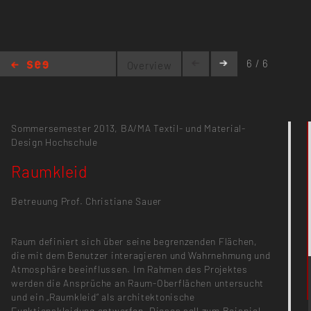
6 / 6
Overview
Raumkleid
Sommersemester 2013,
BA/MA Textil- und Material-
Design
Hochschule
Raumkleid
Betreuung Prof. Christiane Sauer
Raum definiert sich über seine begrenzenden Flächen,
die mit dem Benutzer interagieren und Wahrnehmung und
Atmosphäre beeinflussen. Im Rahmen des Projektes
werden die Ansprüche an Raum-Oberflächen untersucht
und ein „Raumkleid“ als architektonische
Funktionskleidung entworfen. Dieses soll zum Beispiel