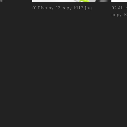
en.
01
Display_12 copy_KHB.jpg
02
Alte
copy_K