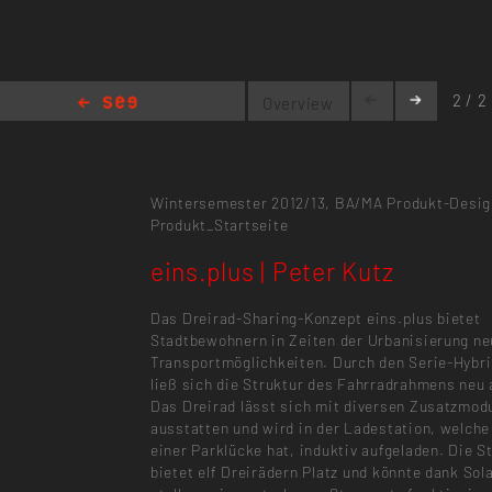
2 / 2
Overview
eins.plus | Peter Kutz
Wintersemester 2012/13,
BA/MA Produkt-Desig
Produkt_Startseite
eins.plus | Peter Kutz
Das Dreirad-Sharing-Konzept eins.plus bietet
Stadtbewohnern in Zeiten der Urbanisierung n
Transportmöglichkeiten. Durch den Serie-Hybri
ließ sich die Struktur des Fahrradrahmens neu
Das Dreirad lässt sich mit diversen Zusatzmod
ausstatten und wird in der Ladestation, welche
einer Parklücke hat, induktiv aufgeladen. Die S
bietet elf Dreirädern Platz und könnte dank Sol