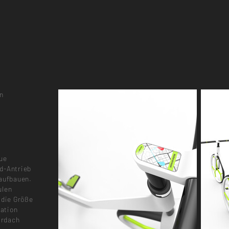
n
eue
d-Antrieb
 aufbauen.
ulen
 die Größe
tation
ardach