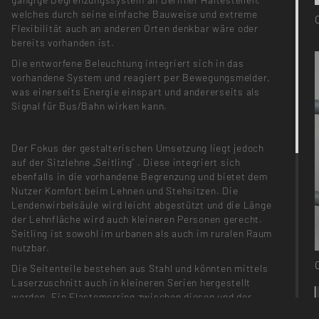
welches durch seine einfache Bauweise und extreme
Flexibilität auch an anderen Orten denkbar wäre oder
bereits vorhanden ist.
Die entworfene Beleuchtung integriert sich in das
vorhandene System und reagiert per Bewegungsmelder,
was einerseits Energie einspart und andererseits als
Signal für Bus/Bahn wirken kann.
Der Fokus der gestalterischen Umsetzung liegt jedoch
auf der Sitzlehne „Seitling“ . Diese integriert sich
ebenfalls in die vorhandene Begrenzung und bietet dem
Nutzer Komfort beim Lehnen und Stehsitzen. Die
Lendenwirbelsäule wird leicht abgestützt und die Länge
der Lehnfläche wird auch kleineren Personen gerecht.
Seitling ist sowohl im urbanen als auch im ruralen Raum
nutzbar.
Die Seitenteile bestehen aus Stahl und könnten mittels
Laserzuschnitt auch in kleineren Serien hergestellt
werden. Ein Elastomerring zwischen diesen und der
Begrenzungsstange verhindert ein Verrutschen und