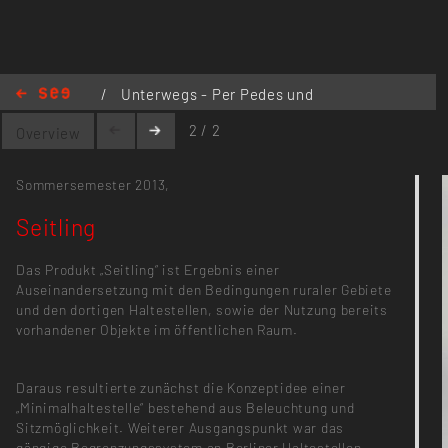
/
Unterwegs - Per Pedes und
Pedale
/
Seitling
2 / 2
Overview
Sommersemester 2013,
Seitling
Das Produkt „Seitling“ ist Ergebnis einer
Auseinandersetzung mit den Bedingungen ruraler Gebiete
und den dortigen Haltestellen, sowie der Nutzung bereits
vorhandener Objekte im öffentlichen Raum.
Daraus resultierte zunächst die Konzeptidee einer
„Minimalhaltestelle“ bestehend aus Beleuchtung und
Sitzmöglichkeit. Weiterer Ausgangspunkt war das
gängige Begrenzungssystem an Berliner Haltestellen,