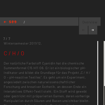
/
Overview
materialiseSENSES
/
C / H / O
7 / 7
Wintersemester 2011/12,
C / H / O
Der natürliche Farbstoff Cyanidin hat die chemische
Summenformel C15 H11 O6. Er ist ein biologischer pH-
Indikator und bildet die Grundlage für das Projekt „C / H /
O – pH-reactive Textiles“. Es geht um ein Experiment,
angesiedelt zwischen naturwissenschaftlicher
Forschung und kreativer Ästhetik, an dessen Ende ein
interaktives Effekt-Textil steht. Ein Stoff wird gewebt
oder gestrickt mit präparierten Garnen, deren vorherige
Manipulation durch Säuren und Basen unsichtbar bleibt.