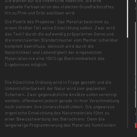
Sie warten auf die chemische Reaktion, die eine
graduelle Farbvariation des violetten Grundfarbstoffes
hin zu Pink und Grün auslösen wird.
Die Poetik des Projektes: Das Material bestimmt zu
einem Großen Teil seine Entwicklung selbst. Zwar wird
das Textil durch die aufwendig präparierten Garne und
die konstruierten Standartmuster vom Macher scheinbar
komplett beeinfluss, dennoch wird durch die
Natürlichkeit und Lebendigkeit der eingesetzten
Materialien nie eine 100%ige Bestimmbarkeit des
Ergebnisses möglich.
Die Künstliche Ordnung wird in Frage gestellt und die
Unkontrollierbarkeit der Natur wird zum geplanten
Scheitern. Zwei gegensätzliche Ansätze sollen vereinigt
werden, offenbaren jedoch gerade in ihrer Verschmelzung
noch vielmehr ihre Unterschiedlichkeit. Die ungewisse
organische Entwicklung des Naturmaterials führt zu
einer Bewusstwerdung des Betrachters: Denn die
langwierige Programmierung des Materials funktioniert
nur bis zu einer unbestimmten Grenze an der die Natur