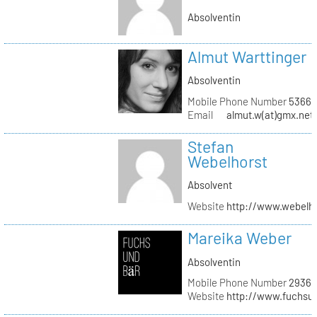
Absolventin
Almut Warttinger
Absolventin
Mobile Phone Number
53660
Email
almut.w(at)gmx.net
Stefan
Webelhorst
Absolvent
Website
http://www.webelh
Mareika Weber
Absolventin
Mobile Phone Number
29360
Website
http://www.fuchsu