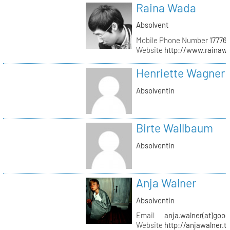
Raina Wada
Absolvent
Mobile Phone Number
17776
Website
http://www.rainaw
Henriette Wagner
Absolventin
Birte Wallbaum
Absolventin
Anja Walner
Absolventin
Email
anja.walner(at)goo
Website
http://anjawalner.t