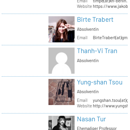
Email
timpe(at)kh-berlin.
Website
https://www.jakob
Birte Trabert
Absolventin
Email
BirteTrabert(at)gmx
Thanh-Vi Tran
Absolventin
Yung-shan Tsou
Absolventin
Email
yungshan.tsou(at)g
Website
http://www.yungsh
Nasan Tur
Ehemaliger Professor