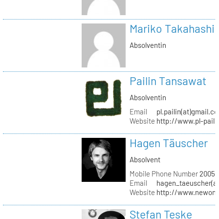
Mariko Takahashi
Absolventin
Pailin Tansawat
Absolventin
Email
pl.pailin(at)gmail.c
Website
http://www.pl-pail
Hagen Täuscher
Absolvent
Mobile Phone Number
20056
Email
hagen_taeuscher(a
Website
http://www.newon-
Stefan Teske