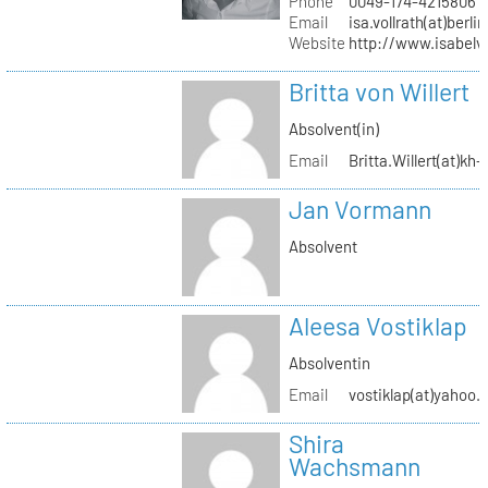
Phone
0049-174-4215806
Email
isa.vollrath(at)berli
Website
http://www.isabelv
Britta von Willert
Absolvent(in)
Email
Britta.Willert(at)kh-
Jan Vormann
Absolvent
Aleesa Vostiklap
Absolventin
Email
vostiklap(at)yahoo.
Shira
Wachsmann