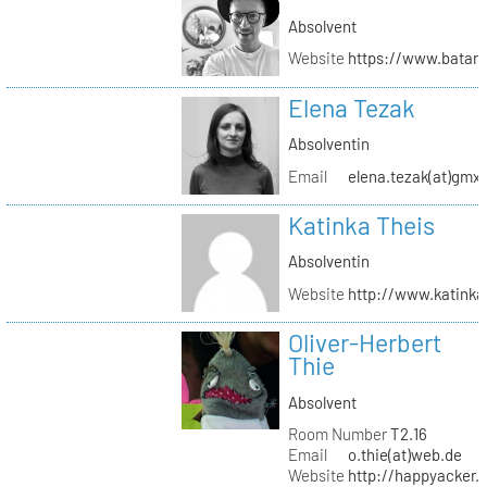
Absolvent
Website
https://www.batar
Elena Tezak
Absolventin
Email
elena.tezak(at)gmx
Katinka Theis
Absolventin
Website
http://www.katinka
Oliver-Herbert
Thie
Absolvent
Room Number
T2.16
Email
o.thie(at)web.de
Website
http://happyacker.