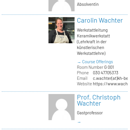
Absolventin
Carolin Wachter
Werkstattleitung
Keramikwerkstatt
(Lehrkraft in der
künstlerischen
Werkstattlehre)
→ Course Offerings
Room Number
G 001
Phone
030 47705373
Email
c.wachter(at)kh-ber
Website
https://www.wachte
Prof. Christoph
Wachter
Gastprofessor
→