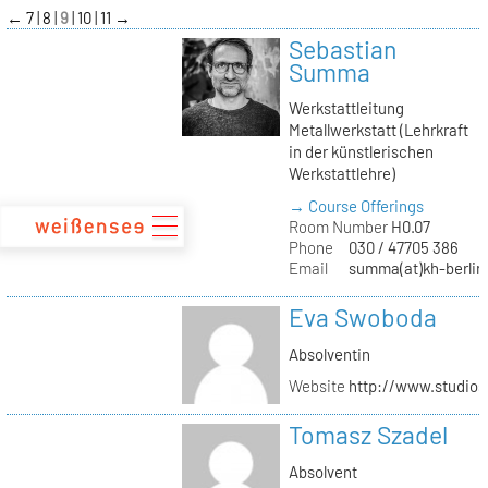
zum
←
7
8
9
10
11
→
Inhalt
Sebastian
Summa
Werkstattleitung
Metallwerkstatt (Lehrkraft
in der künstlerischen
Werkstattlehre)
→ Course Offerings
Room Number
H0.07
Phone
030 / 47705 386
Email
summa(at)kh-berlin
Eva Swoboda
Absolventin
Website
http://www.studio
Tomasz Szadel
Absolvent