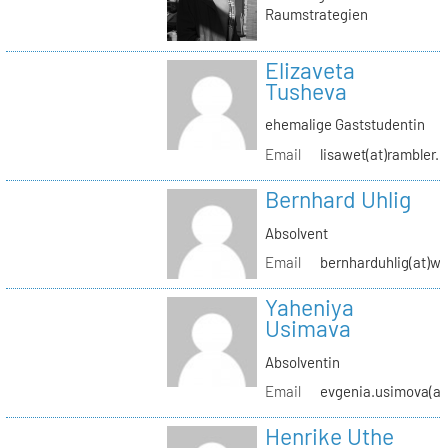
Raumstrategien
Elizaveta
Tusheva
ehemalige Gaststudentin
Email
lisawet(at)rambler.r
Bernhard Uhlig
Absolvent
Email
bernharduhlig(at)w
Yaheniya
Usimava
Absolventin
Email
evgenia.usimova(at
Henrike Uthe