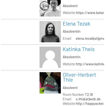
Absolvent
Website
https://www.batar
Elena Tezak
Absolventin
Email
elena.tezak(at)gmx
Katinka Theis
Absolventin
Website
http://www.katinka
Oliver-Herbert
Thie
Absolvent
Room Number
T2.16
Email
o.thie(at)web.de
Website
http://happyacker.