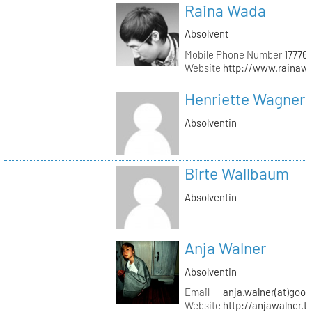
Raina Wada
Absolvent
Mobile Phone Number
17776
Website
http://www.rainaw
Henriette Wagner
Absolventin
Birte Wallbaum
Absolventin
Anja Walner
Absolventin
Email
anja.walner(at)goo
Website
http://anjawalner.t