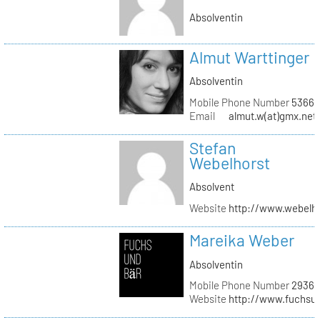
Absolventin
Almut Warttinger
Absolventin
Mobile Phone Number
53660
Email
almut.w(at)gmx.net
Stefan
Webelhorst
Absolvent
Website
http://www.webelh
Mareika Weber
Absolventin
Mobile Phone Number
29360
Website
http://www.fuchsu