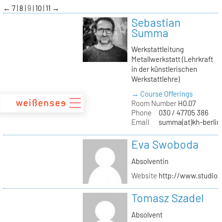
zum
←
7
8
9
10
11
→
Inhalt
Sebastian
Summa
Werkstattleitung
Metallwerkstatt (Lehrkraft
in der künstlerischen
Werkstattlehre)
→ Course Offerings
Room Number
H0.07
Phone
030 / 47705 386
Email
summa(at)kh-berlin
Eva Swoboda
Absolventin
Website
http://www.studio
Tomasz Szadel
Absolvent