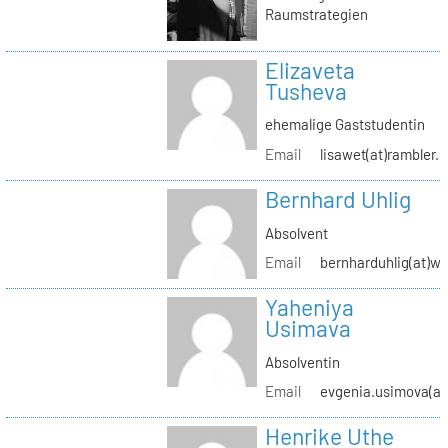
Raumstrategien
Elizaveta
Tusheva
ehemalige Gaststudentin
Email
lisawet(at)rambler.r
Bernhard Uhlig
Absolvent
Email
bernharduhlig(at)w
Yaheniya
Usimava
Absolventin
Email
evgenia.usimova(at
Henrike Uthe