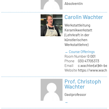
Absolventin
Carolin Wachter
Werkstattleitung
Keramikwerkstatt
(Lehrkraft in der
künstlerischen
Werkstattlehre)
→ Course Offerings
Room Number
G 001
Phone
030 47705373
Email
c.wachter(at)kh-ber
Website
https://www.wachte
Prof. Christoph
Wachter
Gastprofessor
→