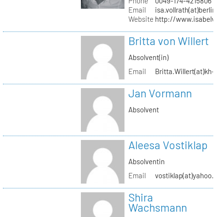
Phone
0049-174-4215806
Email
isa.vollrath(at)berli
Website
http://www.isabelv
Britta von Willert
Absolvent(in)
Email
Britta.Willert(at)kh-
Jan Vormann
Absolvent
Aleesa Vostiklap
Absolventin
Email
vostiklap(at)yahoo.
Shira
Wachsmann