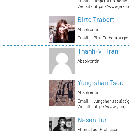
Email
timpe(at)kh-berlin.
Website
https://www.jakob
Birte Trabert
Absolventin
Email
BirteTrabert(at)gmx
Thanh-Vi Tran
Absolventin
Yung-shan Tsou
Absolventin
Email
yungshan.tsou(at)g
Website
http://www.yungsh
Nasan Tur
Ehemaliger Professor