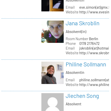
Email
eve.simon(at)gmx.f
Website
http://www.evesimo
Jana Skroblin
Absolvent(in)
Room Number
Berlin
Phone
0178 2176472
Email
jskroblin(at)hotmai
Website
http://www.skrobm
Philine Sollmann
Absolventin
Email
philine.sollmann(at
Website
http://www.philine
Jiechen Song
Absolvent