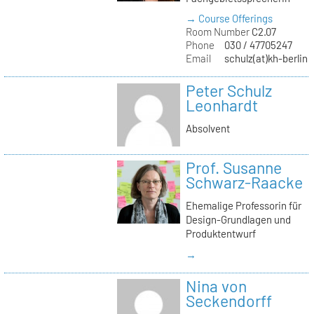
→ Course Offerings
Room Number
C2.07
Phone
030 / 47705247
Email
schulz(at)kh-berlin.
Peter Schulz
Leonhardt
Absolvent
Prof. Susanne
Schwarz-Raacke
Ehemalige Professorin für
Design-Grundlagen und
Produktentwurf
→
Nina von
Seckendorff