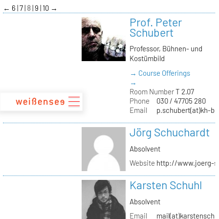
zum
←
6
7
8
9
10
→
Inhalt
Prof. Peter
Schubert
Professor, Bühnen- und
Kostümbild
→ Course Offerings
→
Room Number
T 2.07
Phone
030 / 47705 280
Email
p.schubert(at)kh-be
Jörg Schuchardt
Absolvent
Website
http://www.joerg-s
Karsten Schuhl
Absolvent
Email
mail(at)karstensch