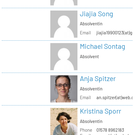
Jiajia Song
Absolventin
Email
jiajia19900123(at)g
Michael Sontag
Absolvent
Anja Spitzer
Absolventin
Email
an.spitzer(at)web.d
Kristina Sporr
Absolventin
Phone
01578 8962183