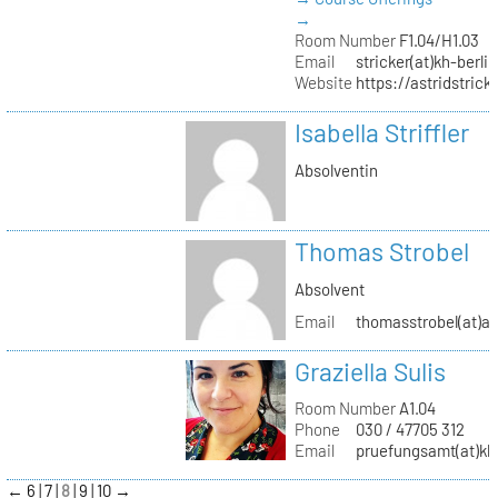
→
Room Number
F1.04/H1.03
Email
stricker(at)kh-berli
Website
https://astridstrick
Isabella Striffler
Absolventin
Thomas Strobel
Absolvent
Email
thomasstrobel(at)a
Graziella Sulis
Room Number
A1.04
Phone
030 / 47705 312
Email
pruefungsamt(at)kh-
←
6
7
8
9
10
→