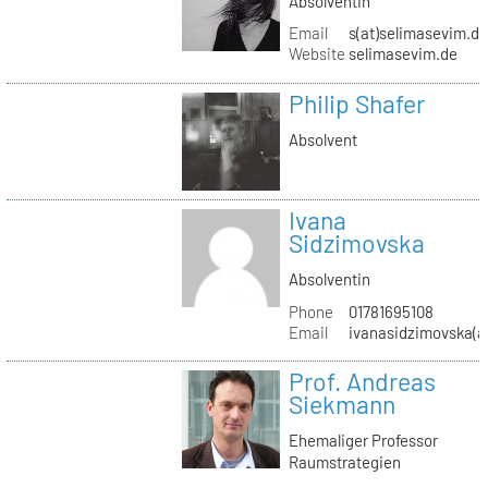
Absolventin
Email
s(at)selimasevim.d
Website
selimasevim.de
Philip Shafer
Absolvent
Ivana
Sidzimovska
Absolventin
Phone
01781695108
Email
ivanasidzimovska(a
Prof. Andreas
Siekmann
Ehemaliger Professor
Raumstrategien