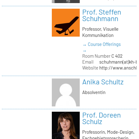
Prof. Steffen
Schuhmann
Professor, Visuelle
Kommunikation
→ Course Offerings
→
Room Number
C 402
Email
schuhmann(at)kh-be
Website
http://www.anschl
Anika Schultz
Absolventin
Prof. Doreen
Schulz
Professorin, Mode-Design,
Fachgebietssprecherin