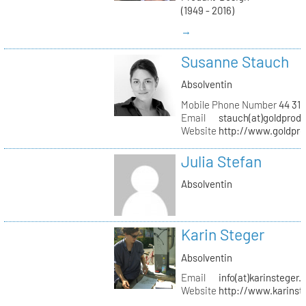
(1949 - 2016)
→
Susanne Stauch
Absolventin
Mobile Phone Number
44 31 
Email
stauch(at)goldprodu
Website
http://www.goldpro
Julia Stefan
Absolventin
Karin Steger
Absolventin
Email
info(at)karinsteger.
Website
http://www.karinst