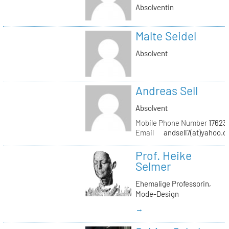
Absolventin
Malte Seidel
Absolvent
Andreas Sell
Absolvent
Mobile Phone Number
17623
Email
andsell7(at)yahoo.d
Prof. Heike
Selmer
Ehemalige Professorin,
Mode-Design
→