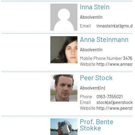
Inna Stein
Absolventin
Email
innastein(at)gmx.d
Anna Steinmann
Absolventin
Mobile Phone Number
34764
Website
http://www.annas
Peer Stock
Absolvent(in)
Phone
0163-7355021
Email
stock(at)peerstock.
Website
http://www.peersto
Prof. Bente
Stokke