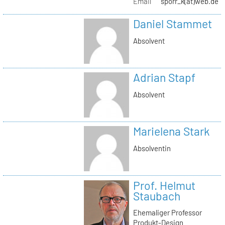
Email
sporr_k(at)web.de
Daniel Stammet
Absolvent
Adrian Stapf
Absolvent
Marielena Stark
Absolventin
Prof. Helmut
Staubach
Ehemaliger Professor
Produkt-Design