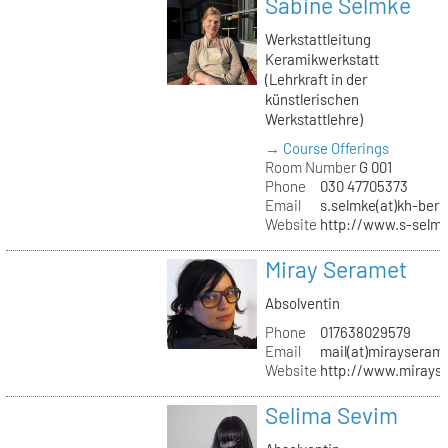
Sabine Selmke
Werkstattleitung
Keramikwerkstatt
(Lehrkraft in der
künstlerischen
Werkstattlehre)
→ Course Offerings
Room Number
G 001
Phone
030 47705373
Email
s.selmke(at)kh-berl
Website
http://www.s-selm
Miray Seramet
Absolventin
Phone
017638029579
Email
mail(at)mirayseram
Website
http://www.mirays
Selima Sevim