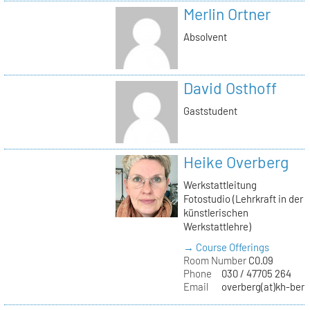
Merlin Ortner
Absolvent
David Osthoff
Gaststudent
Heike Overberg
Werkstattleitung
Fotostudio (Lehrkraft in der
künstlerischen
Werkstattlehre)
→ Course Offerings
Room Number
C0.09
Phone
030 / 47705 264
Email
overberg(at)kh-berl