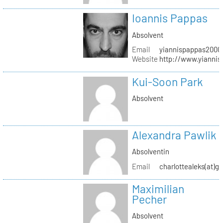
Ioannis Pappas
Absolvent
Email
yiannispappas2000(
Website
http://www.yianni
Kui-Soon Park
Absolvent
Alexandra Pawlik
Absolventin
Email
charlottealeks(at)g
Maximilian
Pecher
Absolvent