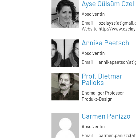
Ayse Gülsüm Ozel
Absolventin
Email
ozelayse(at)gmail.
Website
http://www.ozelay
Annika Paetsch
Absolventin
Email
annikapaetsch(at)g
Prof. Dietmar
Palloks
Ehemaliger Professor
Produkt-Design
Carmen Panizzo
Absolventin
Email
carmen.panizzo(at)