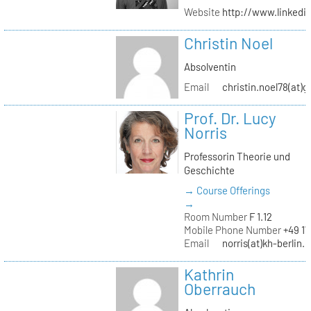
Website
http://www.linked
Christin Noel
Absolventin
Email
christin.noel78(at)
Prof. Dr. Lucy
Norris
Professorin Theorie und
Geschichte
→ Course Offerings
→
Room Number
F 1.12
Mobile Phone Number
+49 17
Email
norris(at)kh-berlin.
Kathrin
Oberrauch