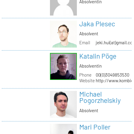
Absolventin
Jaka Plesec
Absolvent
Email
jeki.hui(at)gmail.c
Katalin Pöge
Absolventin
Phone
00(0)3049853530
Website
http://www.kombig
Michael
Pogorzhelskiy
Absolvent
Mari Poller