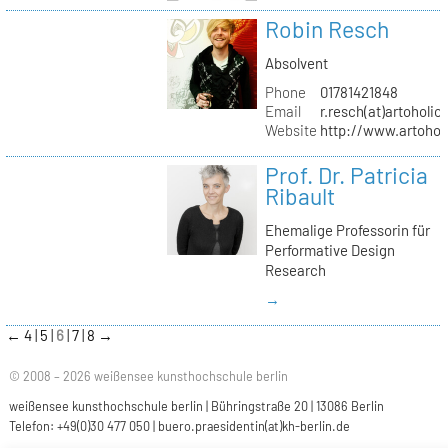
Robin Resch
Absolvent
Phone
01781421848
Email
r.resch(at)artoholics
Website
http://www.artoholi
Prof. Dr. Patricia
Ribault
Ehemalige Professorin für
Performative Design
Research
→
←
4
5
6
7
8
→
© 2008 – 2026 weißensee kunsthochschule berlin
weißensee kunsthochschule berlin | Bühringstraße 20 | 13086 Berlin
Telefon: +49(0)30 477 050 |
buero.praesidentin(at)kh-berlin.de