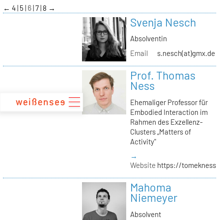
zum
←
4
5
6
7
8
→
Inhalt
Svenja Nesch
Absolventin
Email
s.nesch(at)gmx.de
Prof. Thomas
Ness
Ehemaliger Professor für
Embodied Interaction im
Rahmen des Exzellenz-
Clusters „Matters of
Activity"
→
Website
https://tomekness.
Mahoma
Niemeyer
Absolvent