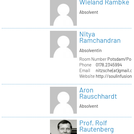
Wieland Rambke
Absolvent
Nitya
Ramchandran
Absolventin
Room Number
Potsdam/Pond
Phone
0178.2345994
Email
nitzsche(at)gmail.
Website
http://soulinfusion
Aron
Rauschhardt
Absolvent
Prof. Rolf
Rautenberg