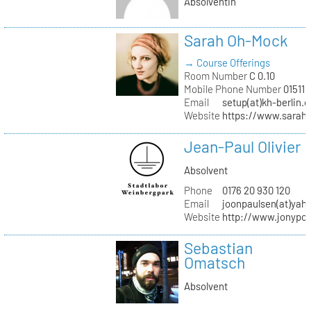
Absolventin
Sarah Oh-Mock
→ Course Offerings
Room Number
C 0.10
Mobile Phone Number
01511 
Email
setup(at)kh-berlin.d
Website
https://www.sarah
Jean-Paul Olivier
Absolvent
Phone
0176 20 930 120
Email
joonpaulsen(at)yah
Website
http://www.jonypon
Sebastian
Omatsch
Absolvent