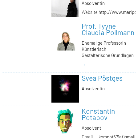
Absolventin
Website
http://www.maripol
Prof. Tyyne
Claudia Pollmann
Ehemalige Professorin
Künstlerisch
Gestalterische Grundlagen
→
Svea Pöstges
Absolventin
Konstantin
Potapov
Absolvent
Email
kompot67(at)gmail