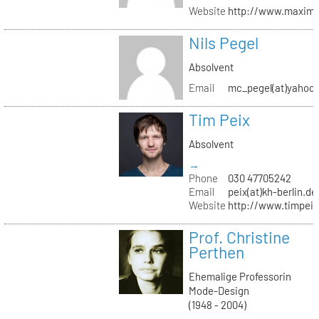
Website
http://www.maximil
Nils Pegel
Absolvent
Email
mc_pegel(at)yahoo.
Tim Peix
Absolvent
→
Phone
030 47705242
Email
peix(at)kh-berlin.de
Website
http://www.timpeix
Prof. Christine
Perthen
Ehemalige Professorin
Mode-Design
(1948 - 2004)