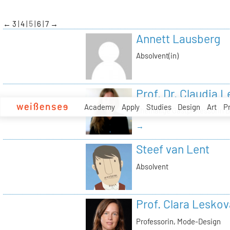
zum
Inhalt
←
3
4
5
6
7
→
Annett Lausberg
Absolvent(in)
Prof. Dr. Claudia
Academy
Apply
Studies
Design
Art
P
ehemalige Gastprofessorin 
→
Steef van Lent
Absolvent
Prof. Clara Leskov
Professorin, Mode-Design