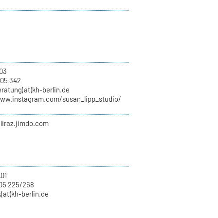
.03
 05 342
ratung(at)kh-berlin.de
www.instagram.com/susan_lipp_studio/
iliraz.jimdo.com
.01
05 225/268
k(at)kh-berlin.de