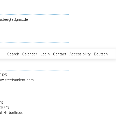
ausberg(at)gmx.de
Search
Calender
Login
Contact
Accessibility
Deutsch
8125
ww.steefvanlent.com
07
705247
at)kh-berlin.de