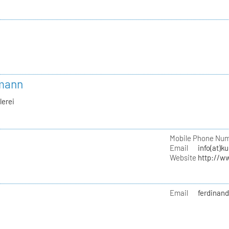
bmann
lerei
Mobile Phone Nu
Email
info(at)k
Website
http://w
Email
ferdinand