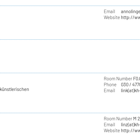
Email
annoling
Website
http://w
Room Number
F0.
Phone
030 / 477
 künstlerischen
Email
link(at)kh
Room Number
M 2
Email
linz(at)kh
Website
http://w