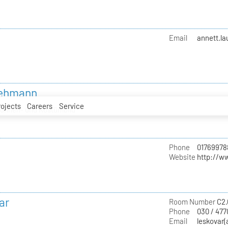
Email
annett.l
 Lehmann
rojects
Careers
Service
Bühnen- und Kostümbild
Phone
01769978
Website
http://w
ar
Room Number
C2.
Phone
030 / 47
Email
leskovar(