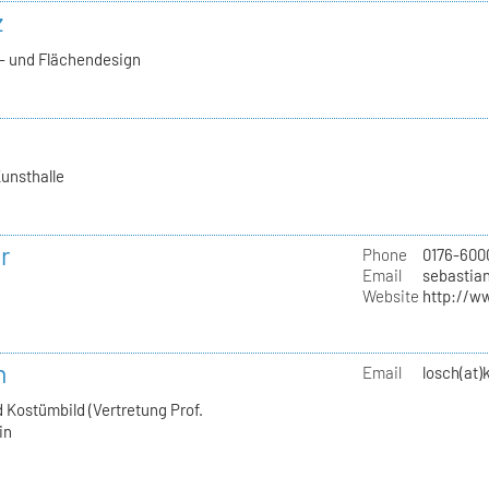
z
l- und Flächendesign
unsthalle
r
Phone
0176-600
Email
sebastian
Website
http://w
h
Email
losch(at)
 Kostümbild (Vertretung Prof.
in