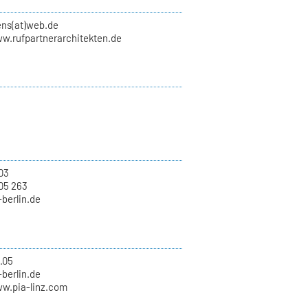
ens(at)web.de
ww.rufpartnerarchitekten.de
03
05 263
-berlin.de
.05
-berlin.de
ww.pia-linz.com