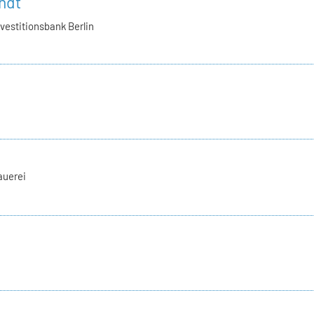
ndt
nvestitionsbank Berlin
auerei