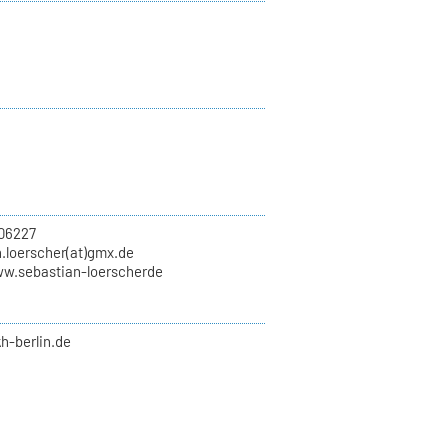
06227
.loerscher(at)gmx.de
ww.sebastian-loerscherde
kh-berlin.de