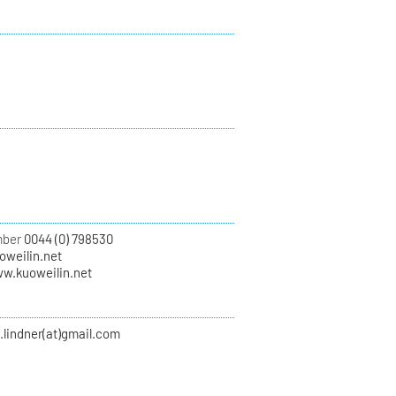
mber
0044 (0) 798530
uoweilin.net
ww.kuoweilin.net
.lindner(at)gmail.com