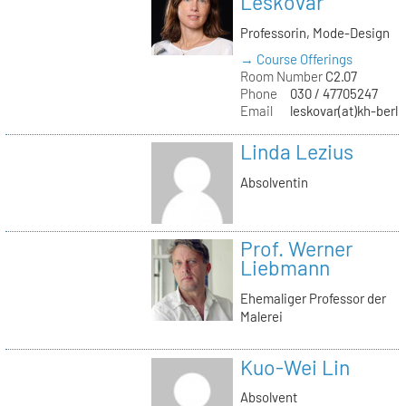
Leskovar
Professorin, Mode-Design
→ Course Offerings
Room Number
C2.07
Phone
030 / 47705247
Email
leskovar(at)kh-berli
Linda Lezius
Absolventin
Prof. Werner
Liebmann
Ehemaliger Professor der
Malerei
Kuo-Wei Lin
Absolvent