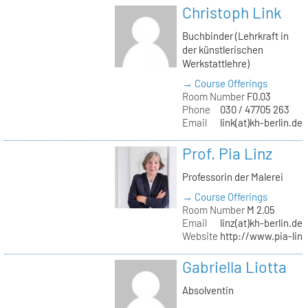
Christoph Link
Buchbinder (Lehrkraft in
der künstlerischen
Werkstattlehre)
→ Course Offerings
Room Number
F0.03
Phone
030 / 47705 263
Email
link(at)kh-berlin.de
Prof. Pia Linz
Professorin der Malerei
→ Course Offerings
Room Number
M 2.05
Email
linz(at)kh-berlin.de
Website
http://www.pia-lin
Gabriella Liotta
Absolventin