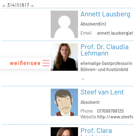
zum
←
3
4
5
6
7
→
Inhalt
Annett Lausberg
Absolvent(in)
Email
annett.lausberg(at
Prof. Dr. Claudia
Lehmann
ehemalige Gastprofessorin
Bühnen- und Kostümbild
→
Steef van Lent
Absolvent
Phone
017699788125
Website
http://www.steefva
Prof. Clara