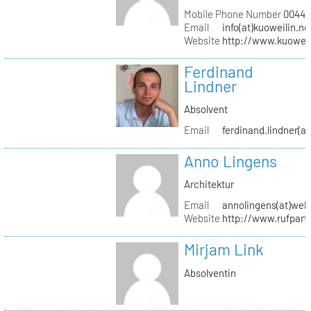
Mobile Phone Number
0044 (
Email
info(at)kuoweilin.ne
Website
http://www.kuoweil
Ferdinand
Lindner
Absolvent
Email
ferdinand.lindner(a
Anno Lingens
Architektur
Email
annolingens(at)web
Website
http://www.rufpart
Mirjam Link
Absolventin