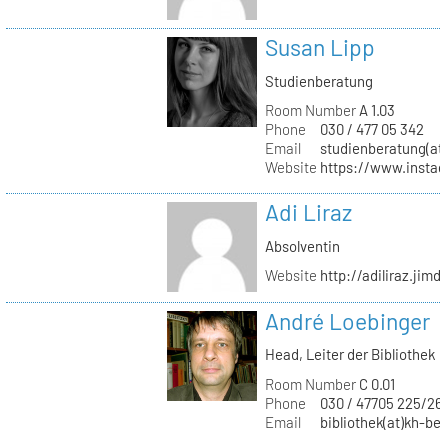
Susan Lipp
Studienberatung
Room Number
A 1.03
Phone
030 / 477 05 342
Email
studienberatung(at)
Website
https://www.instag
Adi Liraz
Absolventin
Website
http://adiliraz.jim
André Loebinger
Head, Leiter der Bibliothek
Room Number
C 0.01
Phone
030 / 47705 225/26
Email
bibliothek(at)kh-ber