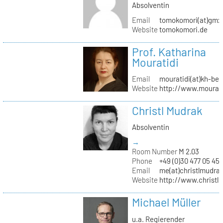
Absolventin
Email
tomokomori(at)gmx
Website
tomokomori.de
Prof. Katharina
Mouratidi
Email
mouratidi(at)kh-ber
Website
http://www.mourati
Christl Mudrak
Absolventin
→
Room Number
M 2.03
Phone
+49 (0)30 477 05 45
Email
me(at)christlmudra
Website
http://www.christ
Michael Müller
u.a. Regierender