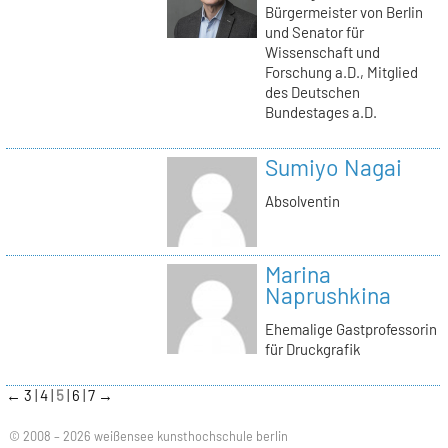
Bürgermeister von Berlin
und Senator für
Wissenschaft und
Forschung a.D., Mitglied
des Deutschen
Bundestages a.D.
Sumiyo Nagai
Absolventin
Marina
Naprushkina
Ehemalige Gastprofessorin
für Druckgrafik
←
3
4
5
6
7
→
© 2008 – 2026 weißensee kunsthochschule berlin