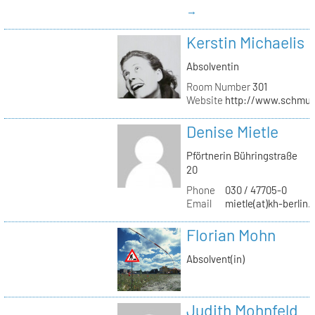
→
Kerstin Michaelis
Absolventin
Room Number
301
Website
http://www.schmu
Denise Mietle
Pförtnerin Bühringstraße
20
Phone
030 / 47705-0
Email
mietle(at)kh-berlin.
Florian Mohn
Absolvent(in)
Judith Mohnfeld