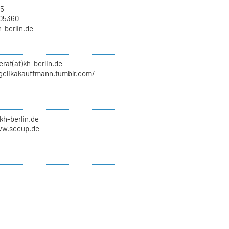
15
705360
h-berlin.de
erat(at)kh-berlin.de
ngelikakauffmann.tumblr.com/
kh-berlin.de
ww.seeup.de