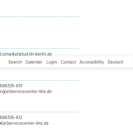
smail(at)stud.kh-berlin.de
Search
Calender
Login
Contact
Accessibility
Deutsch
 688305-810
ung(at)servicecenter-khs.de
 688305-812
k(at)servicecenter-khs.de