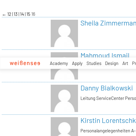
zum
Inhalt
←
12
13
14
15
16
Sheila Zimmerma
Mahmoud Ismail
Academy
Apply
Studies
Design
Art
P
Tutor Tonstudio
Danny Bialkowski
Leitung ServiceCenter Perso
Kirstin Lorentschk
Personalangelegenheiten A-