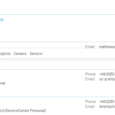
nn
Email
mahmoud.i
rojects
Careers
Service
Phone
+49 (0)30
Email
sc-p.leit
nal
Phone
+49 (0)30
Email
lorentsch
Lh (ServiceCenter Personal)