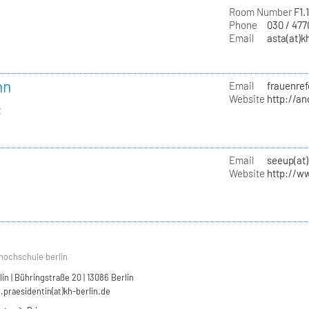
Room Number
F1.
Phone
030 / 47
Email
asta(at)k
nn
Email
frauenref
Website
http://a
t
Email
seeup(at)
Website
http://w
hochschule berlin
n | Bühringstraße 20 | 13086 Berlin
.praesidentin(at)kh-berlin.de