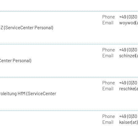
Phone
+49 (0)30
Email
woywod(a
Z (ServiceCenter Personal)
Phone
+49 (0)30
Email
schinzel(
Center Personal)
Phone
+49 (0)3
Email
reschke(a
roleitung HfM (ServiceCenter
Phone
+49 (0)30
Email
kaiser(at