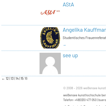
AStA
Angelika Kauffma
Studentisches Frauenrefera
→
see up
←
12
13
14
15
16
© 2008 – 2026 weißensee kunst
weißensee kunsthochschule berli
Telefon: +49(0)30 477 050 |
buero