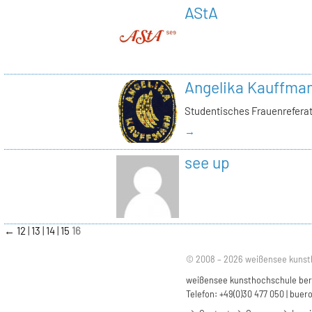
AStA
Angelika Kauffma
Studentisches Frauenrefera
→
see up
←
12
13
14
15
16
© 2008 – 2026 weißensee kunst
weißensee kunsthochschule berli
Telefon: +49(0)30 477 050 |
buero