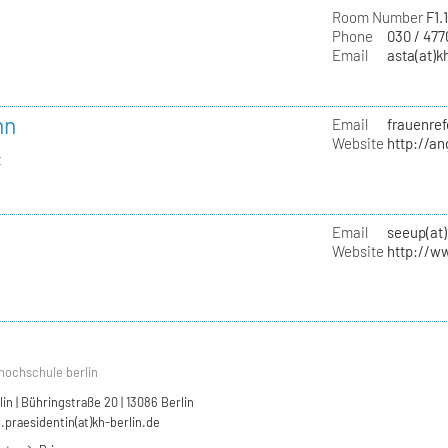
Room Number
F1.
Phone
030 / 47
Email
asta(at)k
nn
Email
frauenref
Website
http://a
t
Email
seeup(at)
Website
http://w
hochschule berlin
n | Bühringstraße 20 | 13086 Berlin
.praesidentin(at)kh-berlin.de