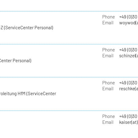
Phone
+49 (0)30
Email
woywod(a
Z (ServiceCenter Personal)
Phone
+49 (0)30
Email
schinzel(
Center Personal)
Phone
+49 (0)3
Email
reschke(a
roleitung HfM (ServiceCenter
Phone
+49 (0)30
Email
kaiser(at