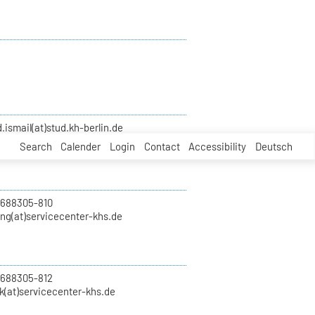
smail(at)stud.kh-berlin.de
Search
Calender
Login
Contact
Accessibility
Deutsch
 688305-810
ung(at)servicecenter-khs.de
 688305-812
k(at)servicecenter-khs.de