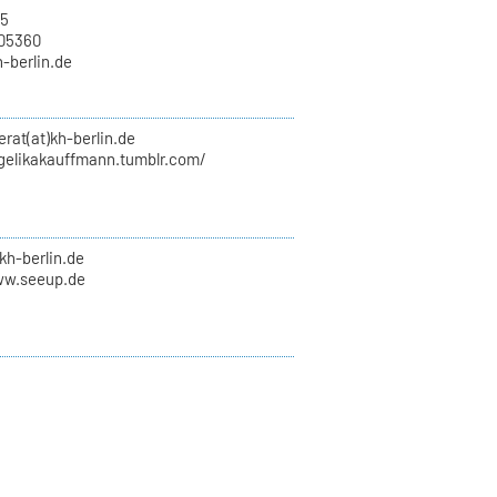
15
705360
h-berlin.de
erat(at)kh-berlin.de
ngelikakauffmann.tumblr.com/
kh-berlin.de
ww.seeup.de