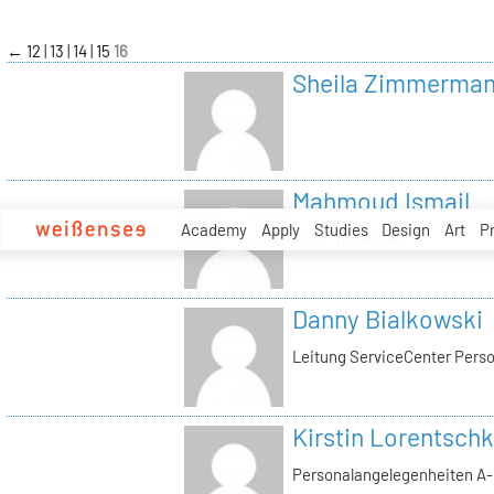
zum
Inhalt
←
12
13
14
15
16
Sheila Zimmerma
Mahmoud Ismail
Academy
Apply
Studies
Design
Art
P
Tutor Tonstudio
Danny Bialkowski
Leitung ServiceCenter Perso
Kirstin Lorentschk
Personalangelegenheiten A-